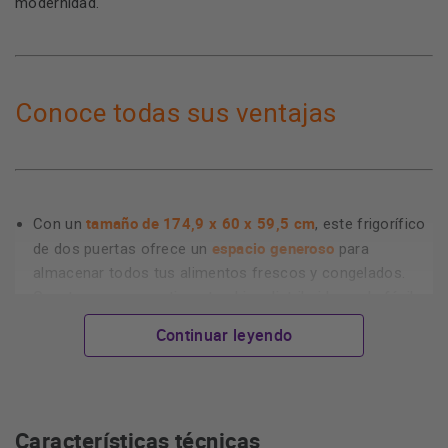
modernidad.
Conoce todas sus ventajas
tamaño de 174,9 x 60 x 59,5 cm
Con un
, este frigorífico
espacio generoso
de dos puertas ofrece un
para
almacenar todos tus alimentos frescos y congelados.
Cuenta con compartimentos bien distribuidos y de fácil
acceso que te permiten organizar de manera eficiente los
Continuar leyendo
productos alimenticios.
clasificación energética Clase E
Gracias a su
, es
respetuoso con el medio ambiente al tiempo que ayuda a
reducir tus facturas de electricidad. Este equipo logra un
Características técnicas