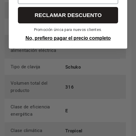
220 - 240
Tensión
RECLAMAR DESCUENTO
50
Frecuencia
Promoción única para nuevos clientes.
No, prefiero pagar el precio completo
Longitud del cable de
210
alimentación eléctrica
Schuko
Tipo de clavija
Volumen total del
316
producto
Clase de eficiencia
E
energética
Tropical
Clase climática