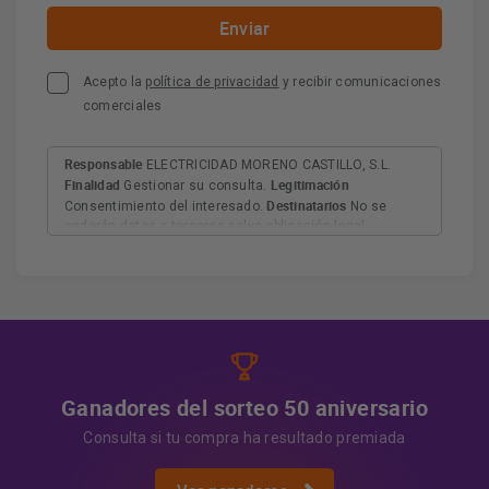
Acepto la
política de privacidad
y recibir comunicaciones
comerciales
Responsable
ELECTRICIDAD MORENO CASTILLO, S.L.
Finalidad
Legitimación
Gestionar su consulta.
Destinatarios
Consentimiento del interesado.
No se
cederán datos a terceros salvo obligación legal.
Derechos
Tiene derecho a acceder, rectificar y suprimir
los datos, así como otros derechos, como se explica en
Información adicional
la información adicional.
Más
información:
AQUÍ
Ganadores del sorteo 50 aniversario
Consulta si tu compra ha resultado premiada