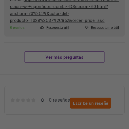
ccion~x~Frigorificos-combi~IDSeccion~60.html?
anchura=70%2C79&color-del-
producto=1028%2C37%2C852&order=price_asc
0 puntos
Respuesta útil
Respuesta no útil
Ver más preguntas
0
0 reseñas
Escribe un reseña