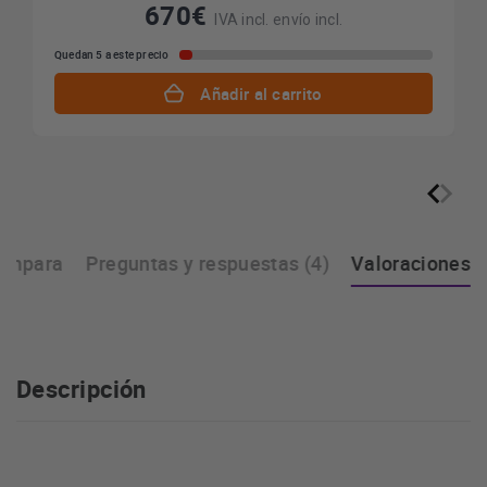
670€
IVA incl. envío incl.
Quedan 5 a este precio
Añadir al carrito
ompara
Preguntas y respuestas (4)
Valoraciones
Descripción