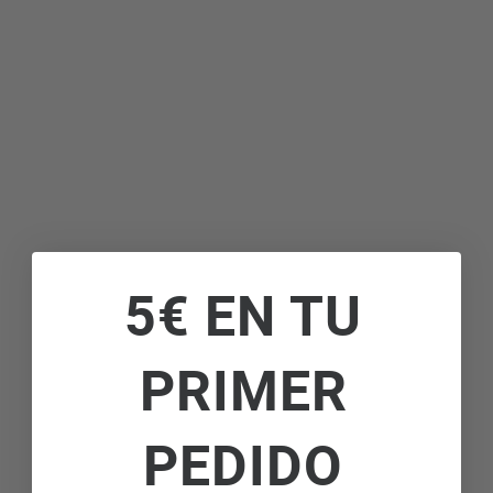
Linear Cooling: Mantiene la temperatura estable con una
variación de solo ±0,5ºC, conservando los alimentos
frescos por más tiempo.
Digital FreshConverter+: Cajón multitemperatura (-3ºC,
0ºC y 2ºC) ideal para cervezas, carnes, pescados o
verduras, con selector digital para ajustar la temperatura
exacta según tus necesidades.
5€ EN TU
PRIMER
PEDIDO
Eficiencia energética y ahorro