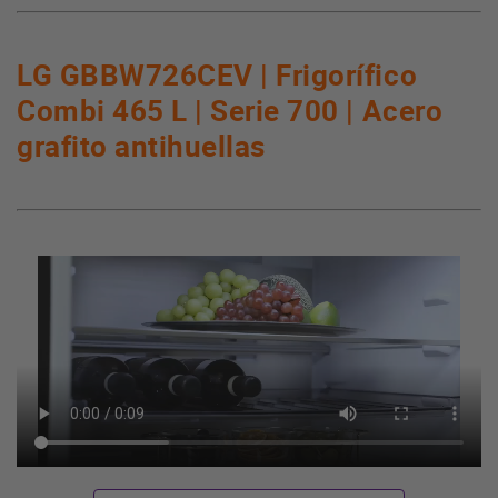
LG GBBW726CEV | Frigorífico
Combi 465 L | Serie 700 | Acero
grafito antihuellas