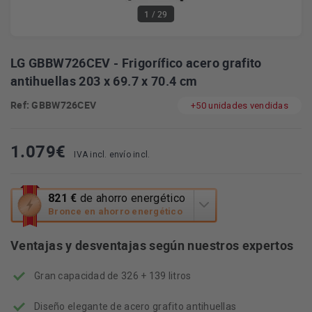
1
/ 29
LG GBBW726CEV - Frigorífico acero grafito
antihuellas 203 x 69.7 x 70.4 cm
Ref: GBBW726CEV
+50 unidades vendidas
1.079
€
IVA incl. envío incl.
Esta
821 €
de ahorro energético
acción
Bronce en ahorro energético
abrirá
la
Ventajas y desventajas según nuestros expertos
herramienta
de
Gran capacidad de 326 + 139 litros
ahorro
energético
Youreko.
Diseño elegante de acero grafito antihuellas