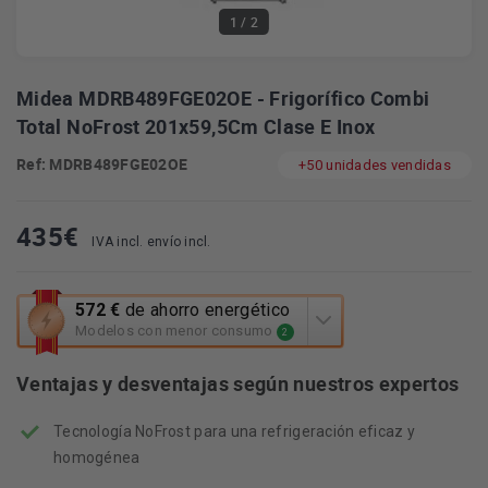
1
/ 2
Midea MDRB489FGE02OE - Frigorífico Combi
Total NoFrost 201x59,5Cm Clase E Inox
Ref: MDRB489FGE02OE
+50 unidades vendidas
435
€
IVA incl. envío incl.
Esta
572 €
de ahorro energético
acción
Modelos con menor consumo
2
abrirá
la
Ventajas y desventajas según nuestros expertos
herramienta
de
Tecnología NoFrost para una refrigeración eficaz y
ahorro
energético
homogénea
Youreko.