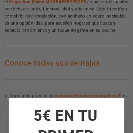
Frigorífico Midea MDRB489FGE02OE
El
es una combinación
perfecta de estilo, funcionalidad y eficiencia. Este frigorífico
combi de libre instalación, con acabado en acero inoxidable,
es una opción ideal para aquellos hogares que buscan
espacio, rendimiento y un toque elegante en su cocina.
Conoce todas sus ventajas
clase de eficiencia energética E
Formando parte de la
, es
amigable con el medio ambiente y su factura de
5€ EN TU
capacidades generosas
electricidad. Ofrece
de
201x59,5cm, permitiéndote almacenar fácilmente tus
alimentos frescos y congelados.
Continuar leyendo