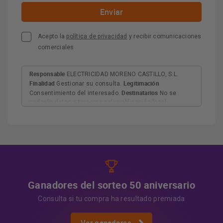
Acepto la
política de privacidad
y recibir comunicaciones
comerciales
Responsable
ELECTRICIDAD MORENO CASTILLO, S.L.
Finalidad
Legitimación
Gestionar su consulta.
Destinatarios
Consentimiento del interesado.
No se
cederán datos a terceros salvo obligación legal.
Derechos
Tiene derecho a acceder, rectificar y suprimir
los datos, así como otros derechos, como se explica en
Información adicional
la información adicional.
Más
información:
AQUÍ
Ganadores del sorteo 50 aniversario
Consulta si tu compra ha resultado premiada
Ver ganadores