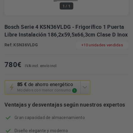
1
/ 1
Bosch Serie 4 KSN36VLDG - Frigorífico 1 Puerta
Libre Instalación 186,2x59,5x66,3cm Clase D Inox
Ref: KSN36VLDG
+10 unidades vendidas
780
€
IVA incl. envío incl.
Esta
85 €
de ahorro energético
acción
Modelos con menor consumo
1
abrirá
la
Ventajas y desventajas según nuestros expertos
herramienta
de
Gran capacidad de almacenamiento
ahorro
energético
Youreko.
Diseño elegante y moderno