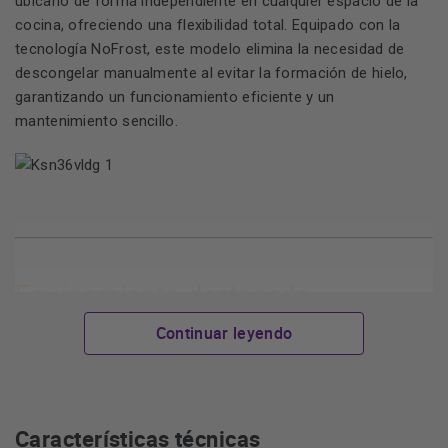
ubicarlo de forma independiente en cualquier espacio de la
cocina, ofreciendo una flexibilidad total. Equipado con la
tecnología NoFrost, este modelo elimina la necesidad de
descongelar manualmente al evitar la formación de hielo,
garantizando un funcionamiento eficiente y un
mantenimiento sencillo.
Equipamiento destacado
Continuar leyendo
Diseño de Libre Instalación Inox:
su construcción
independiente facilita la instalación en cualquier hueco
Características técnicas