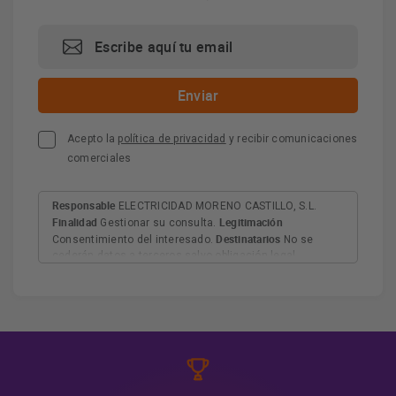
Acepto la
política de privacidad
y recibir comunicaciones
comerciales
Responsable
ELECTRICIDAD MORENO CASTILLO, S.L.
Finalidad
Legitimación
Gestionar su consulta.
Destinatarios
Consentimiento del interesado.
No se
cederán datos a terceros salvo obligación legal.
Derechos
Tiene derecho a acceder, rectificar y suprimir
los datos, así como otros derechos, como se explica en
Información adicional
la información adicional.
Más
información:
AQUÍ