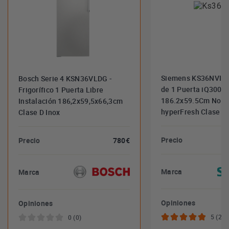
Siemens KS36NVICG 
Bosch Serie 4 KSN36VLDG -
de 1 Puerta iQ300 
Frigorífico 1 Puerta Libre
186.2x59.5Cm NoFr
Instalación 186,2x59,5x66,3cm
hyperFresh Clase C
Clase D Inox
Precio
Precio
780€
Marca
Marca
Opiniones
Opiniones
5 (2)
0 (0)