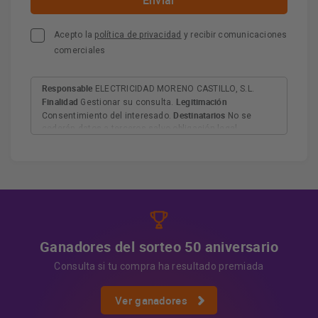
Acepto la
política de privacidad
y recibir comunicaciones
comerciales
Responsable
ELECTRICIDAD MORENO CASTILLO, S.L.
Finalidad
Legitimación
Gestionar su consulta.
Destinatarios
Consentimiento del interesado.
No se
cederán datos a terceros salvo obligación legal.
Derechos
Tiene derecho a acceder, rectificar y suprimir
los datos, así como otros derechos, como se explica en
Información adicional
la información adicional.
Más
información:
AQUÍ
Ganadores del sorteo 50 aniversario
Consulta si tu compra ha resultado premiada
Ver ganadores