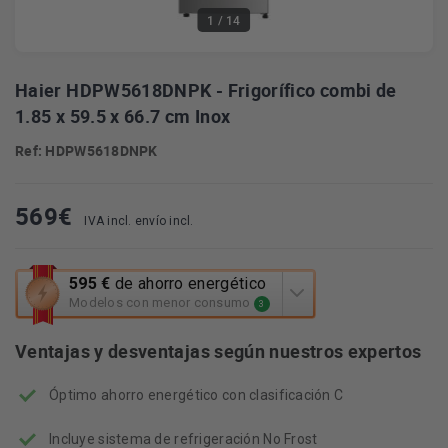
1
/ 14
Haier HDPW5618DNPK - Frigorífico combi de
1.85 x 59.5 x 66.7 cm Inox
Ref: HDPW5618DNPK
569
€
IVA incl. envío incl.
Esta
595 €
de ahorro energético
acción
Modelos con menor consumo
3
abrirá
la
Ventajas y desventajas según nuestros expertos
herramienta
de
Óptimo ahorro energético con clasificación C
ahorro
energético
Youreko.
Incluye sistema de refrigeración No Frost