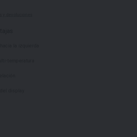
s y devoluciones
tajas
hacia la izquierda
lti-temperatura
elación
del display