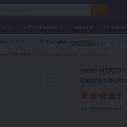
éstico
Grifos y Fregaderos
Televisión
Climatizac
Opiniones 17.082 · Excelente
ductos en stock
E
4.3
aier HTR3619ENMN - Frigorífico Combi con Cajones NoFrost E Inox
Haier HTR3619
Cajones NoFro
Ref: HTR3619ENMN