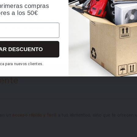
primeras compras
ajustar 
a carnes y pescados en las mejores condiciones. Podrás
ores a los 50€
Haier A3FE837CGJ - Frigorífico combi con caj
 propiedades.
Inox&Titanium 200x59.5x65.7cm
599€
IVA incluido
AR DESCUENTO
ca para nuevos clientes.
iente
acceso rápido y fácil
dan un
a tus alimentos, sino que te ofrecen