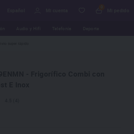
Mi cuenta
Mi pedido
Español
ión
Audio y Hifi
Telefonía
Deporte
nvio super rápido
ENMN - Frigorífico Combi con
st E Inox
4.5 (4)