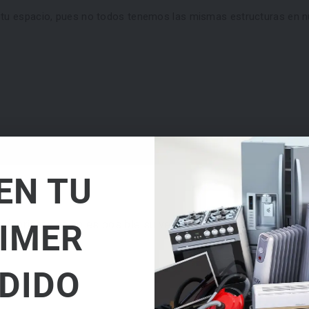
a tu espacio, pues no todos tenemos las mismas estructuras en n
EN TU
IMER
e fabricar y ya no es posible su venta, nuestros especialista
DIDO