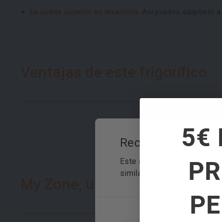
La puerta superior es reversible
. Así puedes adaptarlo 
Ventajas de este frigorífico
5€ 
Recomendación
PR
Este artículo se ha dejado d
similar:
My Zone, un cajón versátil
PE