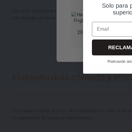
Solo para 
Con este cajón podrás mantener desde frutas y verduras 
superi
introduzcas, así durarán mucho más tiempo y no perderán
Email
RECLAM
Promoción úni
El diseño más cómodo y efic
Los cajones Direct Access del congelador, no solo te brin
congeladores de bisagras tradicionales.