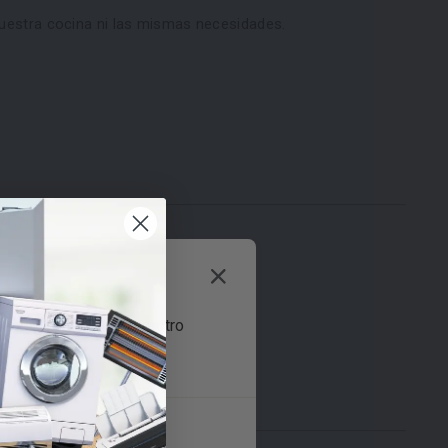
uestra cocina ni las mismas necesidades.
s te recomiendan este otro