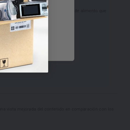
la temperatura del cajón
según el tipo de alimento que
ones D
 una vista mejorada del contenido en comparación con los