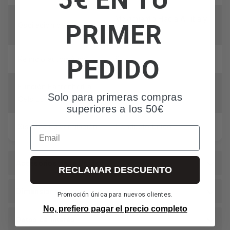
Movimiento Hacia Arriba y
PRIMER
Oscilación de aire
Hacia Abajo
PEDIDO
Reinicio automático
SI
Función Fahrenheit a
SI
Solo para primeras compras
Celsius
superiores a los 50€
Sistema de ventilación
Conducto Único
Email
Accesorios de la Unidad
RECLAMAR DESCUENTO
Dimensiones
Promoción única para nuevos clientes.
No, prefiero pagar el precio completo
Datos de Interés