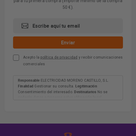
para tu primera compra (importe mínimo de la compra
50 €).
Acepto la
política de privacidad
y recibir comunicaciones
comerciales
Responsable
ELECTRICIDAD MORENO CASTILLO, S.L.
Finalidad
Legitimación
Gestionar su consulta.
Destinatarios
Consentimiento del interesado.
No se
cederán datos a terceros salvo obligación legal.
Derechos
Tiene derecho a acceder, rectificar y suprimir
los datos, así como otros derechos, como se explica en
Información adicional
la información adicional.
Más
información:
AQUÍ