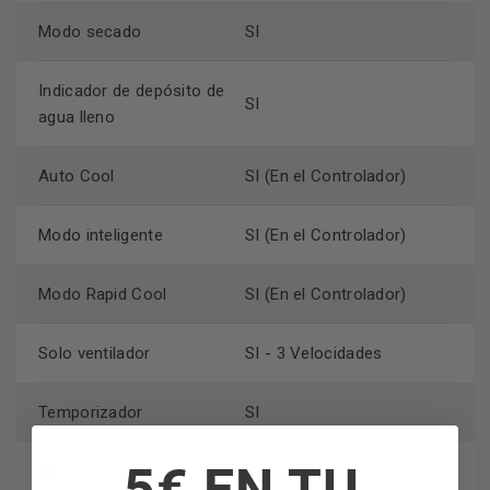
Modo secado
SI
Indicador de depósito de
SI
agua lleno
Auto Cool
SI (En el Controlador)
Modo inteligente
SI (En el Controlador)
Modo Rapid Cool
SI (En el Controlador)
Solo ventilador
SI - 3 Velocidades
Temporizador
SI
5€ EN TU
Reloj
SI