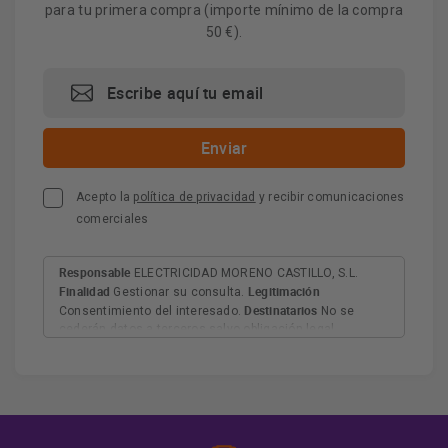
para tu primera compra (importe mínimo de la compra
50 €).
Acepto la
política de privacidad
y recibir comunicaciones
comerciales
Responsable
ELECTRICIDAD MORENO CASTILLO, S.L.
Finalidad
Legitimación
Gestionar su consulta.
Destinatarios
Consentimiento del interesado.
No se
cederán datos a terceros salvo obligación legal.
Derechos
Tiene derecho a acceder, rectificar y suprimir
los datos, así como otros derechos, como se explica en
Información adicional
la información adicional.
Más
información:
AQUÍ