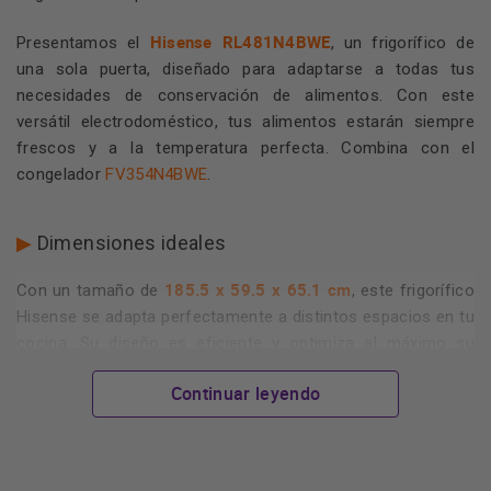
Hisense RL481N4BWE
Presentamos el
, un frigorífico de
una sola puerta, diseñado para adaptarse a todas tus
necesidades de conservación de alimentos. Con este
versátil electrodoméstico, tus alimentos estarán siempre
frescos y a la temperatura perfecta. Combina con el
congelador
FV354N4BWE
.
▶
Dimensiones ideales
185.5 x 59.5 x 65.1 cm
Con un tamaño de
, este frigorífico
Hisense se adapta perfectamente a distintos espacios en tu
cocina. Su diseño es eficiente y optimiza al máximo su
capacidad interna, permitiendo almacenar una gran cantidad
Continuar leyendo
de productos.
▶
Alto rendimiento y eficiencia