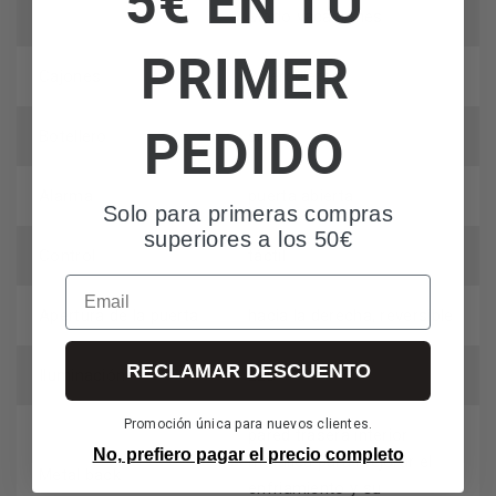
5€ EN TU
Modo vacaciones
PRIMER
Cajones
2 verduleros
PEDIDO
Botellero
sí
Alarma
puerta abierta
Solo para primeras compras
superiores a los 50€
Control
táctil
Email
Apertura de la puerta
hacia la derecha, reversible
RECLAMAR DESCUENTO
Iluminación
LED
Promoción única para nuevos clientes.
pared trasera interior
No, prefiero pagar el precio completo
metálica para mejorar el
Metal back
enfriamiento y su