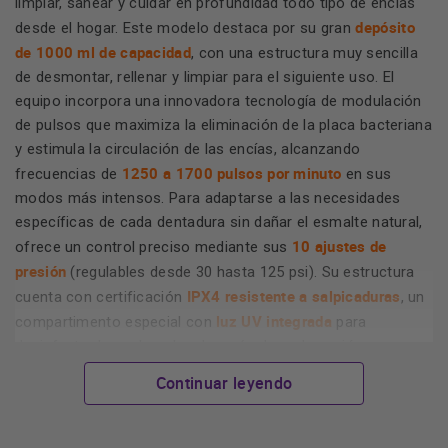
limpiar, sanear y cuidar en profundidad todo tipo de encías
depósito
desde el hogar. Este modelo destaca por su gran
de 1000 ml de capacidad
, con una estructura muy sencilla
de desmontar, rellenar y limpiar para el siguiente uso. El
equipo incorpora una innovadora tecnología de modulación
de pulsos que maximiza la eliminación de la placa bacteriana
y estimula la circulación de las encías, alcanzando
1250 a 1700 pulsos por minuto
frecuencias de
en sus
modos más intensos. Para adaptarse a las necesidades
específicas de cada dentadura sin dañar el esmalte natural,
10 ajustes de
ofrece un control preciso mediante sus
presión
(regulables desde 30 hasta 125 psi). Su estructura
IPX4 resistente a salpicaduras
cuenta con certificación
, un
luz UV integrada
compartimento especial con
para
desinfectar los cabezales después de cada sesión y un
diseño compacto ideal para optimizar el espacio en el
Continuar leyendo
cuarto de baño.