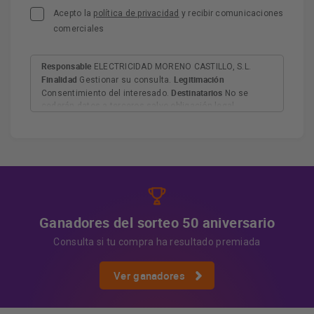
Acepto la
política de privacidad
y recibir comunicaciones
comerciales
Responsable
ELECTRICIDAD MORENO CASTILLO, S.L.
Finalidad
Legitimación
Gestionar su consulta.
Destinatarios
Consentimiento del interesado.
No se
cederán datos a terceros salvo obligación legal.
Derechos
Tiene derecho a acceder, rectificar y suprimir
los datos, así como otros derechos, como se explica en
Información adicional
la información adicional.
Más
información:
AQUÍ
Ganadores del sorteo 50 aniversario
Consulta si tu compra ha resultado premiada
Ver ganadores