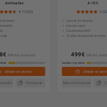
Antihuellas
A-10%
4.7 (123)
5 (2
en el motor
Lava en 39 minutos
smontable
Función vapor
ido
Conectividad WiFi
carga
10 años de garantía en motor
38€
499€
IVA incl. envío incl.
IVA incl. envío
oferta
Quedan 10 en oferta
Añadir al carrito
Añadir al carri
rmación
Comparar
Más información
C