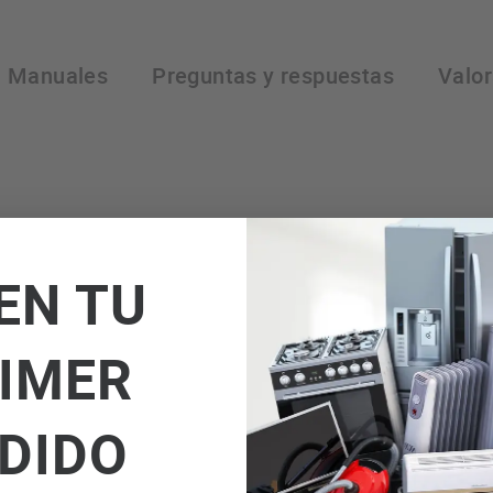
Manuales
Preguntas y respuestas
Valo
EN TU
IMER
DIDO