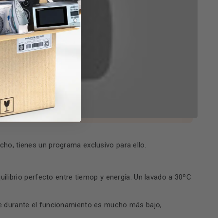
ho, tienes un programa exclusivo para ello.
uilibrio perfecto entre tiemop y energía. Un lavado a 30ºC
ce durante el funcionamiento es mucho más bajo,