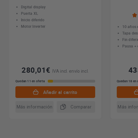
Digital display
Puerta XL
Inicio diferido
Motor Inverter
10 años 
Tapa de
Fin difer
Pausa + 
280,01€
4
IVA incl. envío incl.
Quedan 11 en oferta
Quedan 18 en 
Añadir al carrito
Más información
Comparar
Más info