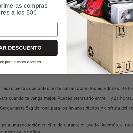
primeras compras
 cada vez que utilices la
ores a los 50€
uidar de la ropa mientras
 energía y tiempo.
 Delicados, Lana, Edredón,
 aromatizador FreshScent,
AR DESCUENTO
ápido 14 min, Carga Mixta
ca para nuevos clientes.
elavado, Manchas, Aclarado
er, Inicio/Pausa,
r esas piezas que antes no te cabían como los edredones. De hec
 para cuando te venga mejor. Puedes retrasarlo entre 1 y 21 horas.
Carga hasta 5kg de ropa para los lavados diarios y disfruta del eq
as a una reducción en el ruido durante el lavado. Además, el ro
el paso de los años.