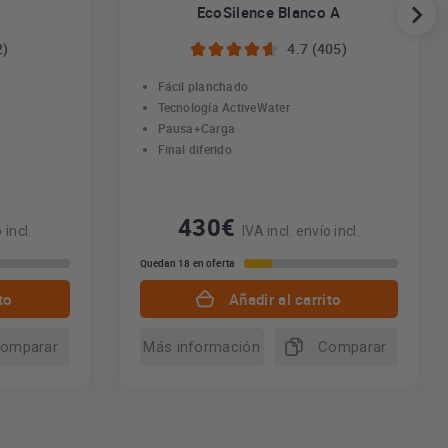
EcoSilence Blanco A
2)
4.7 (405)
Fácil planchado
Tecnología ActiveWater
Pausa+Carga
Final diferido
430€
 incl.
IVA incl. envío incl.
Quedan 18 en oferta
to
Añadir al carrito
omparar
Más información
Comparar