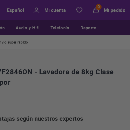
Mi cuenta
Mi pedido
Español
ión
Audio y Hifi
Telefonía
Deporte
nvio super rápido
7F2846ON - Lavadora de 8kg Clase
por
ntajas según nuestros expertos