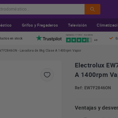
éstico
Grifos y Fregaderos
Televisión
Climatizac
Opiniones 17.082 · Excelente
ductos en stock
E
4.3
EW7F2846ON - Lavadora de 8kg Clase A 1400rpm Vapor
Electrolux EW
A 1400rpm Va
Ref: EW7F2846ON
Ventajas y desve