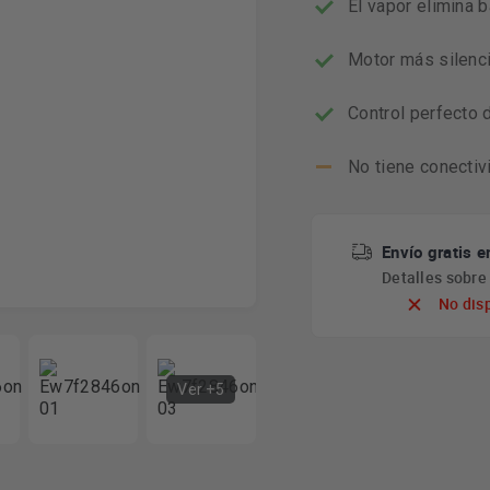
El vapor elimina b
Motor más silenci
Control perfecto 
No tiene conectiv
Envío gratis e
Detalles sobr
No dis
Ver +5