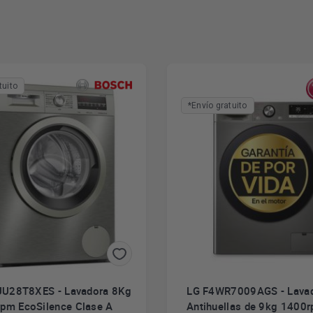
tuito
*Envío gratuito
U28T8XES - Lavadora 8Kg
LG F4WR7009AGS - Lavad
pm EcoSilence Clase A
Antihuellas de 9kg 1400