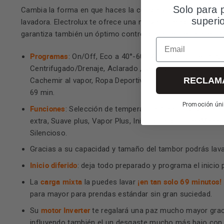
Solo para 
Cambia la forma en que haces la colada y empieza a ahorrar
superi
lavadora. Electrolux te ofrece una nueva forma de lavar y c
garantiza también un óptimo control del consumo de agua,
Email
Programas
: On/Off, Eco a 40°-60°, Algodón , Sintéticos,
Centrifugado/Drenaje, Aclarado , Refrescar con vapor y
RECLAM
Cachemir al vapor, Ropa Deportiva, Vapor antialergias, R
69 min.
Promoción úni
Funciones
: Selección de temperatura, Centrifugado, Pr
extra, Suave plus, Vapor Plus, Inicio diferido, TimeManag
Silencioso.
Gracias a su capacidad y tamaño del tambor podrás lava
Inicio diferido
: deja todo preparado y programa el inicio
carga mixta
¡en tan solo 69 minutos!
La
la puedes lavar
para mayor para prendas estándar sin gran suciedad.
motor Inverter
Su
te regalará una paz mucho mayor graci
influyendo también el un desgaste mucho más bajo con 