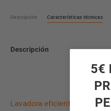
Descripción
Características técnicas
Descripción
5€ 
PR
PE
Lavadora eficiente Clase A