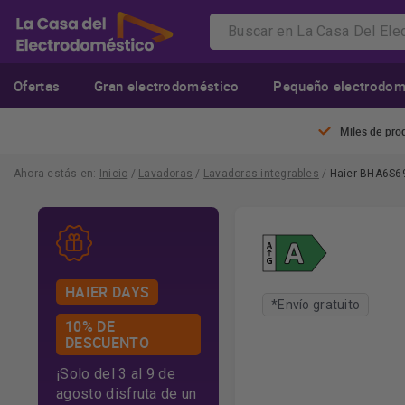
Ofertas
Gran electrodoméstico
Pequeño electrodom
Miles de pro
Ahora estás en:
Inicio
/
Lavadoras
/
Lavadoras integrables
/
Haier BHA6S69
HAIER DAYS
*Envío gratuito
10% DE
DESCUENTO
¡Solo del 3 al 9 de
agosto disfruta de un