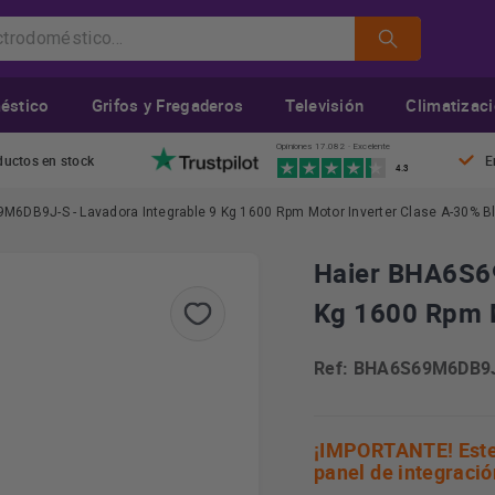
éstico
Grifos y Fregaderos
Televisión
Climatizac
Opiniones 17.082 · Excelente
ductos en stock
E
4.3
M6DB9J-S - Lavadora Integrable 9 Kg 1600 Rpm Motor Inverter Clase A-30% B
Haier BHA6S69
Kg 1600 Rpm M
Ref: BHA6S69M6DB9
¡IMPORTANTE! Este 
panel de integració