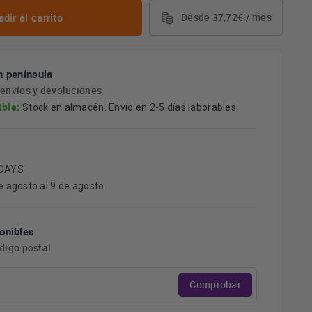
dir al carrito
Desde 37,72€ / mes
n península
e
envíos y devoluciones
ible:
Stock en almacén. Envío en 2-5 días laborables
 DAYS
e agosto al 9 de agosto
onibles
ódigo postal
Comprobar