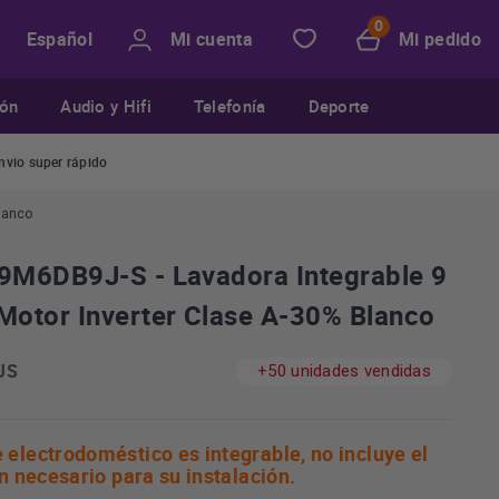
Mi cuenta
Mi pedido
Español
ión
Audio y Hifi
Telefonía
Deporte
nvio super rápido
lanco
M6DB9J-S - Lavadora Integrable 9
otor Inverter Clase A-30% Blanco
JS
+50 unidades vendidas
electrodoméstico es integrable, no incluye el
n necesario para su instalación.