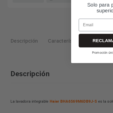
Solo para 
superi
Email
Descripción
Características técnicas
RECLAM
Promoción úni
Descripción
Haier BHA6S69M6DB9J-S
La lavadora integrable
es la sol