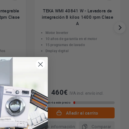
Integrable
TEKA WMI 40841 W - Lavadora de
 Rpm Clase
integración 8 kilos 1400 rpm Clase
A
Motor Inverter
10 años de garantía en el motor
15 programas de lavado
iños
Display digital
460€
 incl.
IVA incl. envío incl.
Quedan 4 a este precio
to
Añadir al carrito
omparar
Más información
Comparar