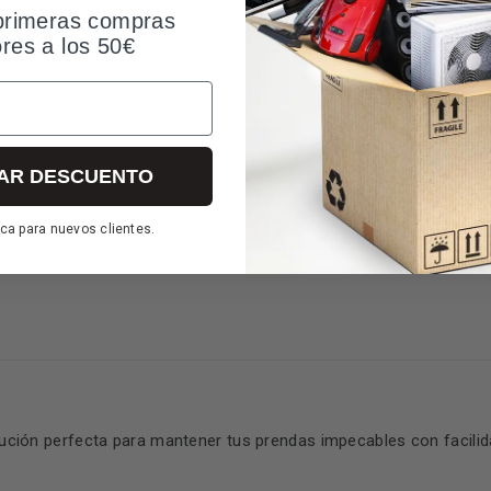
primeras compras
ores a los 50€
Preguntas y respuestas (1)
Valoraciones
AR DESCUENTO
ca para nuevos clientes.
ución perfecta para mantener tus prendas impecables con facilida