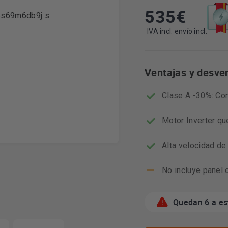
535
€
Esta
acció
abrir
IVA incl. envío incl.
la
herra
de
Ventajas y desve
ahorr
energ
Youre
Clase A -30%: Co
Motor Inverter qu
Alta velocidad d
No incluye panel 
Quedan 6 a es