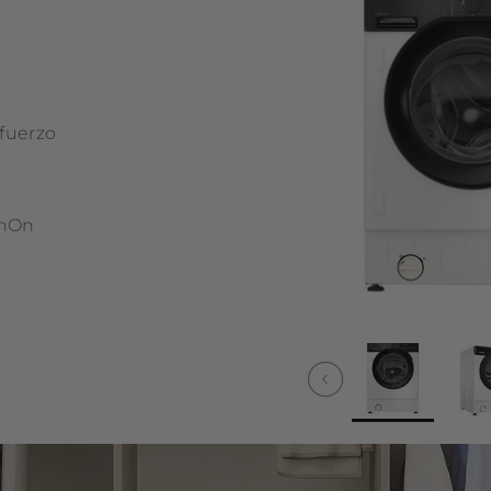
sfuerzo
a
 hOn