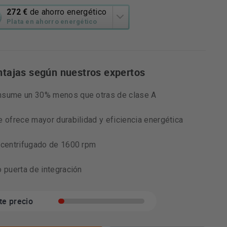
272 €
de ahorro energético
n
Plata en ahorro energético
á
mienta
ntajas según nuestros expertos
o
ético
ko.
nsume un 30% menos que otras de clase A
e ofrece mayor durabilidad y eficiencia energética
e centrifugado de 1600 rpm
o puerta de integración
te precio