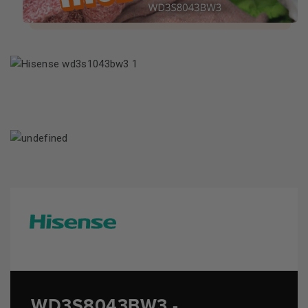
WD3S8043BW3 -