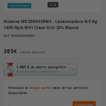
1
/ 8
Función Vapor
Hisense WD3S8043BW3 - Lavasecadora 8/5 Kg
1400 Rpm WiFi Clase D/A-30% Blanca
Ref: WD3S8043BW3
385
€
IVA incl. envío incl.
Esta
1.007 €
de ahorro energético
acción
Plata en ahorro energético
abrirá
la
herramienta
Introduce el
código postal
para ver los servicios
de
disponibles
ahorro
energético
Youreko.
Comprobar