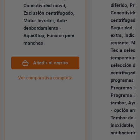
diferido, Pre
Conectividad móvil,
Conectividad 
Exclusión centrifugado,
centrifugado,
Motor Inverter, Anti-
Seguridad, A
desbordamiento -
extra, Indica
AquaStop, Función para
restante, Moto
manchas
Tecla selecci
temperatura,
Añadir al carrito
selección de 
centrifugado,
Ver comparativa completa
programas frí
Programa lav
Programa lim
tambor, Ayud
- opción anti
Tambor de ac
inoxidable, T
antibacterias