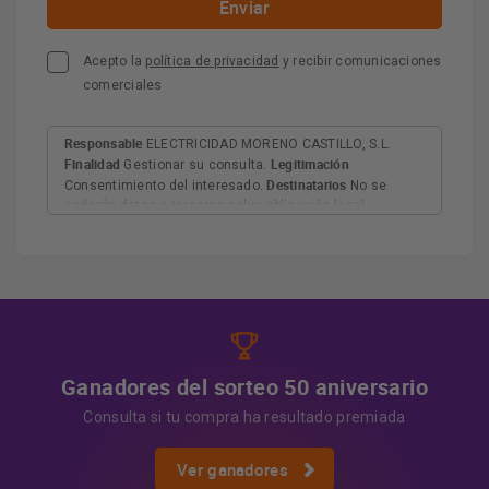
Acepto la
política de privacidad
y recibir comunicaciones
comerciales
Responsable
ELECTRICIDAD MORENO CASTILLO, S.L.
Finalidad
Legitimación
Gestionar su consulta.
Destinatarios
Consentimiento del interesado.
No se
cederán datos a terceros salvo obligación legal.
Derechos
Tiene derecho a acceder, rectificar y suprimir
los datos, así como otros derechos, como se explica en
Información adicional
la información adicional.
Más
información:
AQUÍ
Ganadores del sorteo 50 aniversario
Consulta si tu compra ha resultado premiada
Ver ganadores