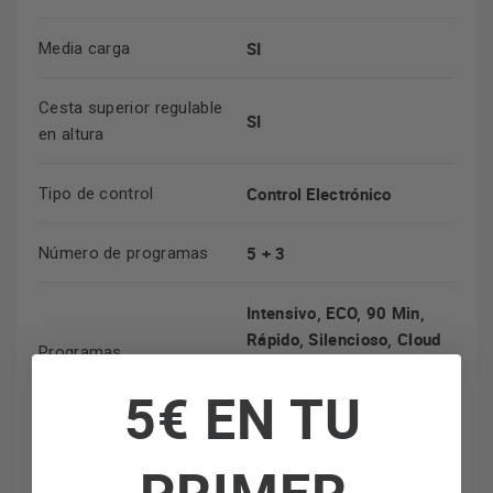
SI
Media carga
Cesta superior regulable
SI
en altura
Control Electrónico
Tipo de control
5 + 3
Número de programas
Intensivo, ECO, 90 Min,
Rápido, Silencioso, Cloud
Programas
Wash ( Cristal e Higiene,
5€ EN TU
Autolimpieza)
Secado Adicional, Wi-Fi
Funciones
PRIMER