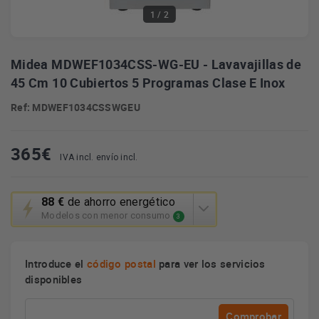
1
/ 2
Midea MDWEF1034CSS-WG-EU - Lavavajillas de
45 Cm 10 Cubiertos 5 Programas Clase E Inox
Ref: MDWEF1034CSSWGEU
365
€
IVA incl. envío incl.
Esta
88 €
de ahorro energético
acción
Modelos con menor consumo
3
abrirá
la
herramienta
Introduce el
código postal
para ver los servicios
de
disponibles
ahorro
energético
Youreko.
Comprobar