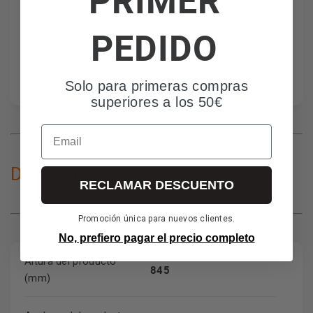
49 dB
Nivel sonoro
PEDIDO
1760 - 2100 W
Potencia máxima
Solo para primeras compras
220 - 240 V / 50 Hz
Tensión alimentación
superiores a los 50€
Email
Dimensiones
RECLAMAR DESCUENTO
Promoción única para nuevos clientes.
No, prefiero pagar el precio completo
Altura del producto
845
(mm)