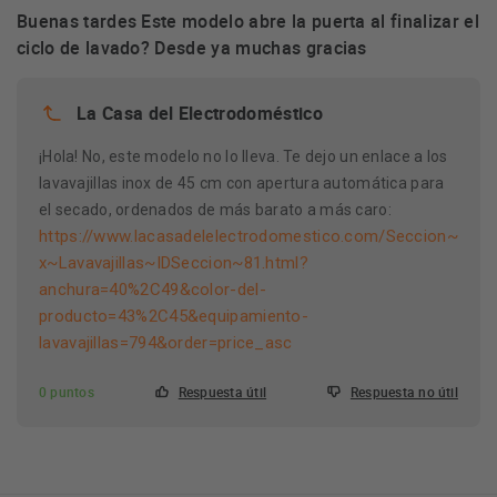
Buenas tardes Este modelo abre la puerta al finalizar el
ciclo de lavado? Desde ya muchas gracias
La Casa del Electrodoméstico
¡Hola! No, este modelo no lo lleva. Te dejo un enlace a los
lavavajillas inox de 45 cm con apertura automática para
el secado, ordenados de más barato a más caro:
https://www.lacasadelelectrodomestico.com/Seccion~
x~Lavavajillas~IDSeccion~81.html?
anchura=40%2C49&color-del-
producto=43%2C45&equipamiento-
lavavajillas=794&order=price_asc
0 puntos
Respuesta útil
Respuesta no útil