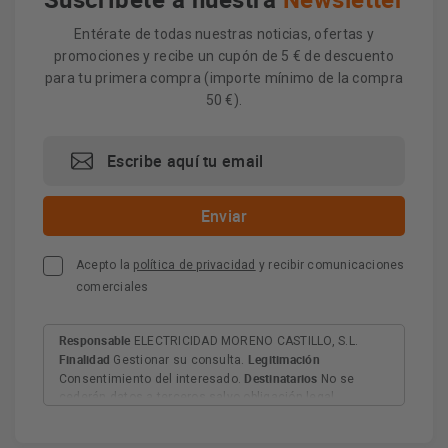
Entérate de todas nuestras noticias, ofertas y
promociones y recibe un cupón de 5 € de descuento
para tu primera compra (importe mínimo de la compra
50 €).
Acepto la
política de privacidad
y recibir comunicaciones
comerciales
Responsable
ELECTRICIDAD MORENO CASTILLO, S.L.
Finalidad
Legitimación
Gestionar su consulta.
Destinatarios
Consentimiento del interesado.
No se
cederán datos a terceros salvo obligación legal.
Derechos
Tiene derecho a acceder, rectificar y suprimir
los datos, así como otros derechos, como se explica en