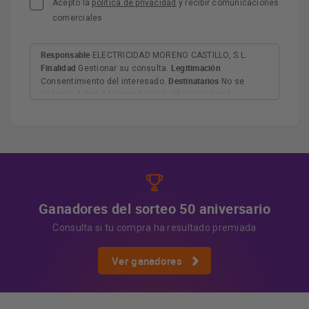
Acepto la
política de privacidad
y recibir comunicaciones
comerciales
Responsable
ELECTRICIDAD MORENO CASTILLO, S.L.
Finalidad
Legitimación
Gestionar su consulta.
Destinatarios
Consentimiento del interesado.
No se
cederán datos a terceros salvo obligación legal.
Derechos
Tiene derecho a acceder, rectificar y suprimir
los datos, así como otros derechos, como se explica en
Información adicional
la información adicional.
Más
información:
AQUÍ
Ganadores del sorteo 50 aniversario
Consulta si tu compra ha resultado premiada
Ver ganadores