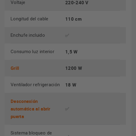
cocinado.
220-240 V
Voltaje
110 cm
Longitud del cable
✅
Enchufe incluido
1,5 W
Consumo luz interior
Grill
1200 W
18 W
Ventilador refrigeración
Desconexión
automática al abrir
✅
puerta
Sistema bloqueo de