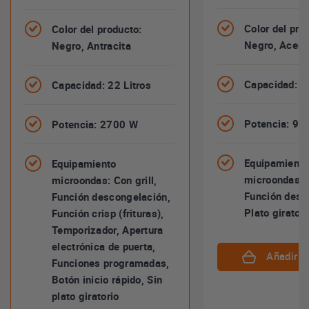
Color del pro
Color del producto:
Negro, Acero
Negro, Antracita
Capacidad: 25
Capacidad: 22 Litros
Potencia: 90
Potencia: 2700 W
Equipamiento
Equipamiento
microondas: C
microondas: Con grill,
Función desc
Función descongelación,
Plato giratori
Función crisp (frituras),
Temporizador, Apertura
electrónica de puerta,
Añadir al
Funciones programadas,
Botón inicio rápido, Sin
plato giratorio