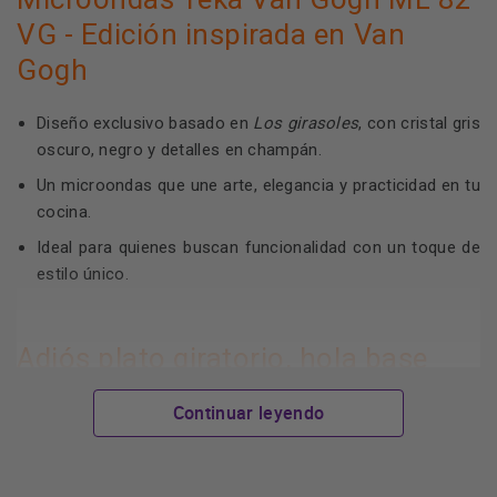
VG - Edición inspirada en Van
Gogh
Diseño exclusivo basado en
Los girasoles
, con cristal gris
oscuro, negro y detalles en champán.
Un microondas que une arte, elegancia y practicidad en tu
cocina.
Ideal para quienes buscan funcionalidad con un toque de
estilo único.
Adiós plato giratorio, hola base
cerámica
Continuar leyendo
La
base cerámica
garantiza una cocción homogénea en
todo el interior.