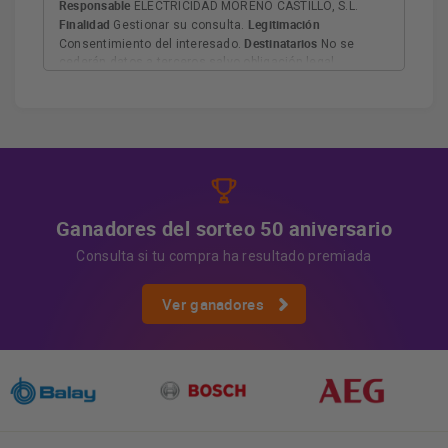
Responsable
ELECTRICIDAD MORENO CASTILLO, S.L.
Finalidad
Legitimación
Gestionar su consulta.
Destinatarios
Consentimiento del interesado.
No se
cederán datos a terceros salvo obligación legal.
Derechos
Tiene derecho a acceder, rectificar y suprimir
los datos, así como otros derechos, como se explica en
Información adicional
la información adicional.
Más
información:
AQUÍ
Ganadores del sorteo 50 aniversario
Consulta si tu compra ha resultado premiada
Ver ganadores