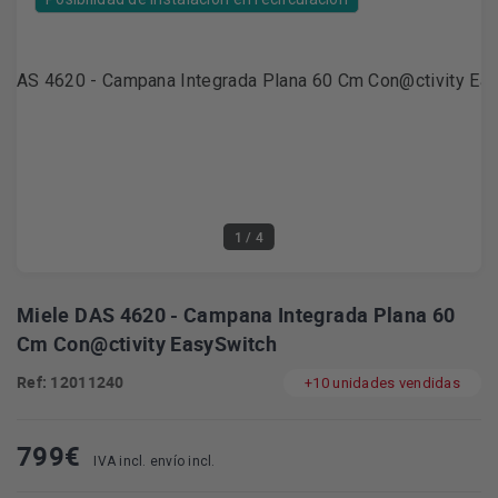
1
/ 4
Miele DAS 4620 - Campana Integrada Plana 60
Cm Con@ctivity EasySwitch
Ref: 12011240
+10 unidades vendidas
799
€
IVA incl. envío incl.