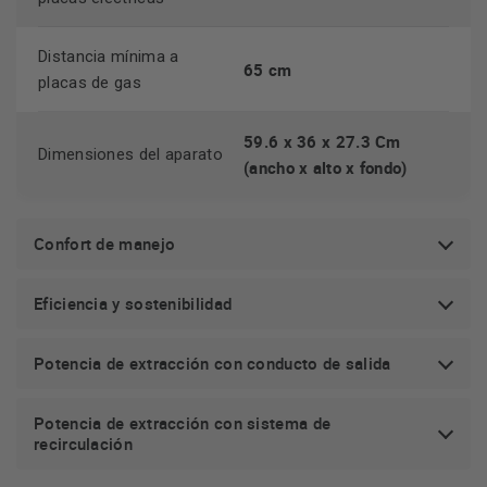
Distancia mínima a
65 cm
placas de gas
¿No tienes salida de humos en tu
59.6 x 36 x 27.3 Cm
Dimensiones del aparato
cocina?
(ancho x alto x fondo)
Con esta campana de Miele eso ya no será un problema ya
apta para ser instalada en recirculación con el
Confort de manejo
que es
accesorio DUU 151
. Tu cocina estará libre de humos y
olores en todo momento sin la necesidad de tener salida de
Eficiencia y sostenibilidad
humos.
Potencia de extracción con conducto de salida
Potencia de extracción con sistema de
recirculación