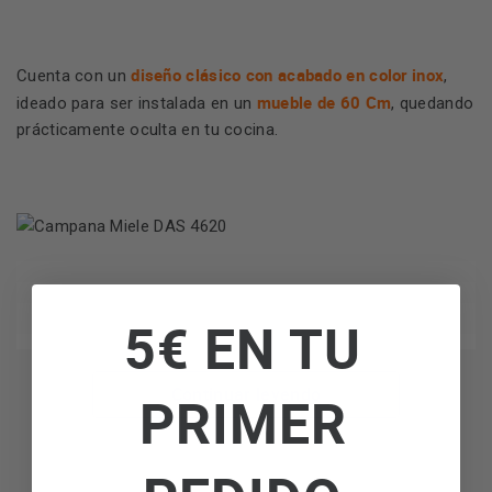
diseño clásico con acabado en color inox
Cuenta con un
,
mueble de 60 Cm
ideado para ser instalada en un
, quedando
prácticamente oculta en tu cocina.
5€ EN TU
Continuar leyendo
PRIMER
Conéctala con tu placa Miele
función Con@ctivity
Si tienes una placa Miele con la
puedes