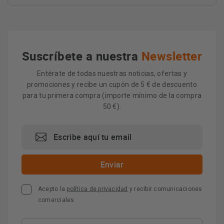
desconexión retardada y automática
La
del ventilador
garantiza la aspiración total de los humos y olores que
queden en la cocina. La campana se apaga de forma
Suscríbete a nuestra
Newsletter
automática pasados unos 5 o 15 minutos.
Entérate de todas nuestras noticias, ofertas y
promociones y recibe un cupón de 5 € de descuento
para tu primera compra (importe mínimo de la compra
50 €).
Acepto la
política de privacidad
y recibir comunicaciones
comerciales