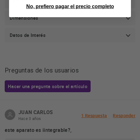
Detalles del Producto
No, prefiero pagar el precio completo
Dimensiones
Datos de Interés
Preguntas de los usuarios
Hacer una pregunta sobre el artículo
JUAN CARLOS
1 Respuesta
Responder
Hace 3 años
este aparato es iintegrable?,