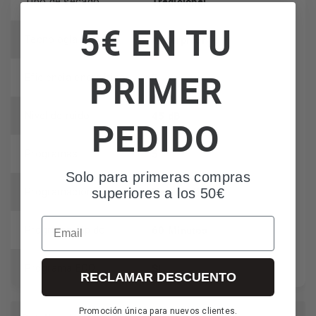
Tradicional
Tipo de secado
5€ EN TU
Waterproof
Tecnología
PRIMER
E
Eficiencia energética
45 dB
Nivel de ruido
PEDIDO
5
Programas
Solo para primeras compras
Hasta 24h
Programación horaria
superiores a los 50€
Email
60 Minutos
Programa rápido
SI
Programa ECO
RECLAMAR DESCUENTO
Promoción única para nuevos clientes.