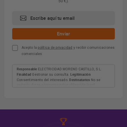
50 €).
Acepto la
política de privacidad
y recibir comunicaciones
comerciales
Responsable
ELECTRICIDAD MORENO CASTILLO, S.L.
Finalidad
Legitimación
Gestionar su consulta.
Destinatarios
Consentimiento del interesado.
No se
cederán datos a terceros salvo obligación legal.
Derechos
Tiene derecho a acceder, rectificar y suprimir
los datos, así como otros derechos, como se explica en
Información adicional
la información adicional.
Más
información:
AQUÍ