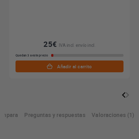
25€
IVA incl. envío incl.
Quedan 3 a este precio
Añadir al carrito
ompara
Preguntas y respuestas
Valoraciones (1)