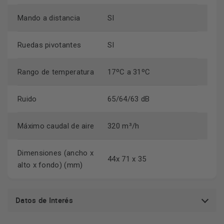
Mando a distancia
SI
Ruedas pivotantes
SI
Rango de temperatura
17ºC a 31ºC
Ruido
65/64/63 dB
Máximo caudal de aire
320 m³/h
Dimensiones (ancho x
44x 71 x 35
alto x fondo) (mm)
Datos de Interés