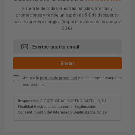
Entérate de todas nuestras noticias, ofertas y
promociones y recibe un cupón de 5 € de descuento
para tu primera compra (importe mínimo de la compra
50 €).
Acepto la
política de privacidad
y recibir comunicaciones
comerciales
Responsable
ELECTRICIDAD MORENO CASTILLO, S.L.
Finalidad
Legitimación
Gestionar su consulta.
Destinatarios
Consentimiento del interesado.
No se
cederán datos a terceros salvo obligación legal.
Derechos
Tiene derecho a acceder, rectificar y suprimir
los datos, así como otros derechos, como se explica en
Información adicional
la información adicional.
Más