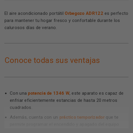
Orbegozo ADR122
El aire acondicionado portátil
es perfecto
para mantener tu hogar fresco y confortable durante los
calurosos días de verano.
Conoce todas sus ventajas
potencia de 1346 W
Con una
, este aparato es capaz de
enfriar eficientemente estancias de hasta 20 metros
cuadrados.
práctico temporizador
Además, cuenta con un
que te
permite programar el encendido y apagado del equipo
según tus necesidades, ahorrando energía y dinero.