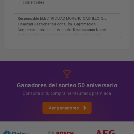
comerciales
Responsable
ELECTRICIDAD MORENO CASTILLO, S.L.
Finalidad
Legitimación
Gestionar su consulta.
Destinatarios
Consentimiento del interesado.
No se
cederán datos a terceros salvo obligación legal.
Derechos
Tiene derecho a acceder, rectificar y suprimir
los datos, así como otros derechos, como se explica en
Información adicional
la información adicional.
Más
información:
AQUÍ
Ganadores del sorteo 50 aniversario
Consulta si tu compra ha resultado premiada
Ver ganadores