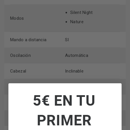
Silent Night
Modos
Nature
Mando a distancia
SI
Oscilación
Automática
Cabezal
Inclinable
Aspas
5
5€ EN TU
Temporizador
Hasta 7,5 Horas
PRIMER
Tipo de panel
Soft Control Luminoso LED