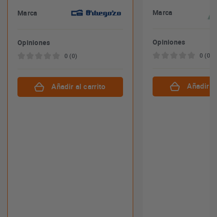
Marca
Marca
Opiniones
Opiniones
0 (0)
0 (0)
Añadir al
Añadir al carrito