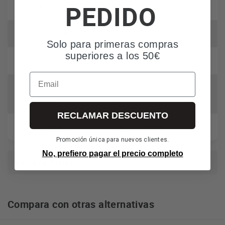
PEDIDO
Diámetro
40 Cm
Rejilla de seguridad
SI
Solo para primeras compras
superiores a los 50€
Asa para transporte
SI
Email
Base redonda de gran
SI
estabilidad
RECLAMAR DESCUENTO
Altura regulable
Hasta 150 Cm
Promoción única para nuevos clientes.
No, prefiero pagar el precio completo
Datos de Interés
Compara con otras alternativas