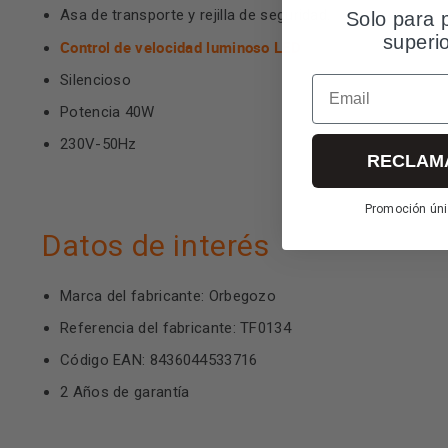
Asa de transporte y rejilla de seguridad.
Solo para 
superi
Control de velocidad luminoso LED
Silencioso
Email
Potencia 40W
230V-50Hz
RECLAM
Promoción úni
Datos de interés
Marca del fabricante: Orbegozo
Referencia del fabricante: TF0134
Código EAN: 8436044533716
2 Años de garantía