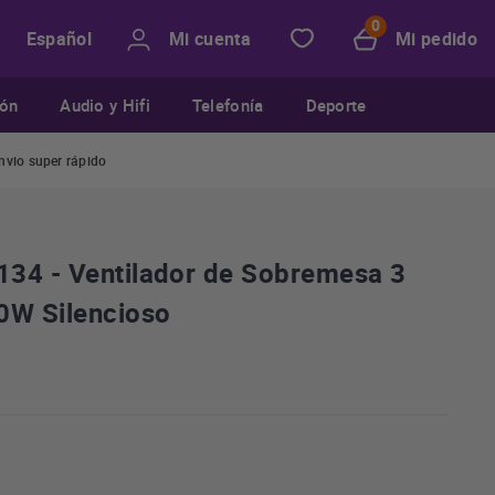
Mi cuenta
Mi pedido
Español
ión
Audio y Hifi
Telefonía
Deporte
nvio super rápido
34 - Ventilador de Sobremesa 3
0W Silencioso