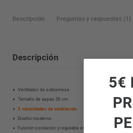
Descripción
Preguntas y respuestas (1)
Descripción
5€ 
Ventilador de sobremesa
PR
Tamaño de aspas 30 cm
3 velocidades de ventilación.
PE
Diseño moderno.
Función oscilación y regulable en inclinación