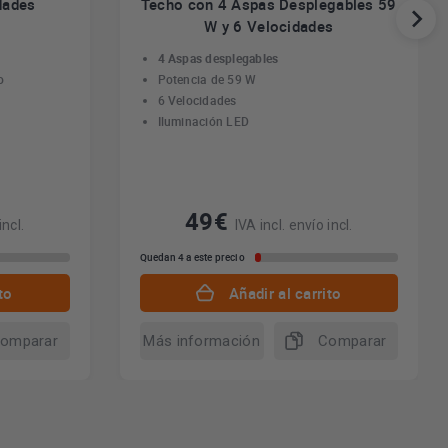
dades
Techo con 4 Aspas Desplegables 59
W y 6 Velocidades
4 Aspas desplegables
o
Potencia de 59 W
6 Velocidades
Iluminación LED
49€
incl.
IVA incl. envío incl.
Quedan 4 a este precio
to
Añadir al carrito
omparar
Más información
Comparar