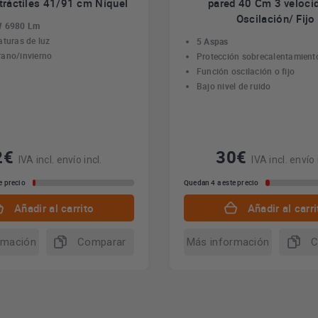
tráctiles 41/91 cm Níquel
pared 40 Cm 3 veloci
Oscilación/ Fijo
W 6980 Lm
aturas de luz
5 Aspas
ano/invierno
Protección sobrecalentamient
Función oscilación o fijo
Bajo nivel de ruido
2€
30€
IVA incl. envío incl.
IVA incl. envío 
e precio
Quedan 4 a este precio
Añadir al carrito
Añadir al carri
rmación
Comparar
Más información
C