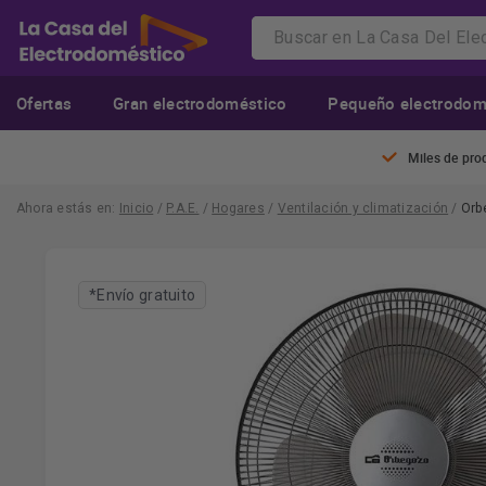
Ofertas
Gran electrodoméstico
Pequeño electrodom
Miles de pro
Ahora estás en:
Inicio
/
P.A.E.
/
Hogares
/
Ventilación y climatización
/
Orb
*Envío gratuito