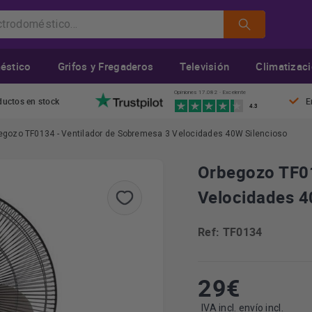
éstico
Grifos y Fregaderos
Televisión
Climatizac
Opiniones 17.082 · Excelente
ductos en stock
E
4.3
egozo TF0134 - Ventilador de Sobremesa 3 Velocidades 40W Silencioso
Orbegozo TF01
Velocidades 4
Ref: TF0134
29
€
IVA incl. envío incl.