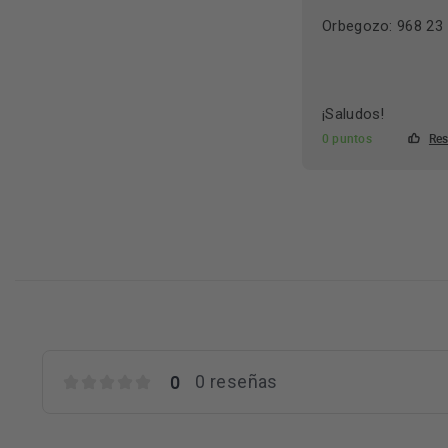
Orbegozo: 968 23 
¡Saludos!
0 puntos
Res
0
0 reseñas