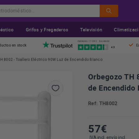
éstico
Grifos y Fregaderos
Televisión
Climatizac
Opiniones 17.082 · Excelente
ductos en stock
E
4.3
H 8002 - Toallero Eléctrico 90W Luz de Encendido Blanco
Orbegozo TH 8
de Encendido 
Ref: TH8002
57
€
IVA incl. envío incl.