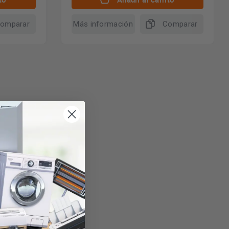
omparar
Más información
Comparar