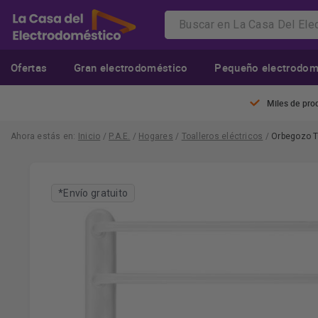
Ofertas
Gran electrodoméstico
Pequeño electrodom
Miles de pro
Ahora estás en:
Inicio
/
P.A.E.
/
Hogares
/
Toalleros eléctricos
/
Orbegozo T
*Envío gratuito