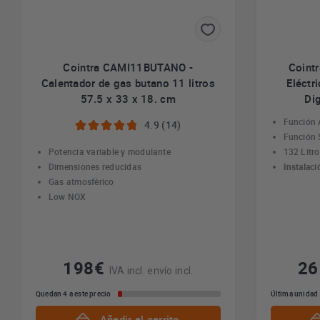
Cointra CAMI11BUTANO -
Coint
Calentador de gas butano 11 litros
Eléctr
57.5 x 33 x 18. cm
Dig
Función 
4.9 (14)
Función 
Potencia variable y modulante
132 Litr
Dimensiones reducidas
Instalaci
Gas atmosférico
Low NOX
198€
2
IVA incl. envío incl.
Quedan 4 a este precio
Última unidad
Añadir al carrito