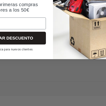
90 W de potenci
toallas calientes, suaves y secas. Gracias a sus
primeras compras
ores a los 50€
, pero se puede instalar en cualquier pared de cualquiera habitació
AR DESCUENTO
ca para nuevos clientes.