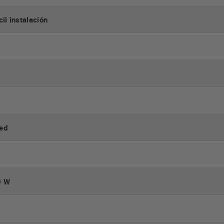
cil instalación
red
0 W