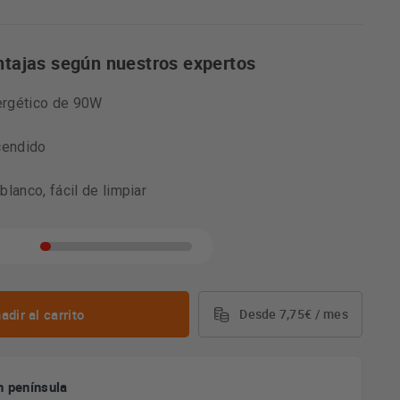
ntajas según nuestros expertos
ergético de 90W
cendido
lanco, fácil de limpiar
adir al carrito
Desde 7,75€ / mes
n península