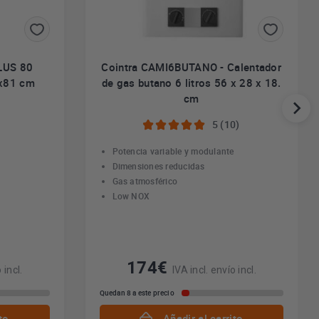
LUS 80
Cointra CAMI6BUTANO - Calentador
5x81 cm
de gas butano 6 litros 56 x 28 x 18.
cm
5 (10)
Potencia variable y modulante
Dimensiones reducidas
Gas atmosférico
Low NOX
174€
 incl.
IVA incl. envío incl.
Quedan 8 a este precio
to
Añadir al carrito