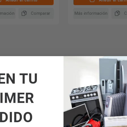
rmación
Comparar
Más información
C
Preguntas y respuestas (1)
Valoraciones
EN TU
IMER
DIDO