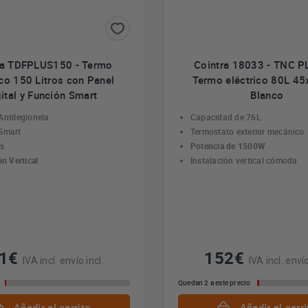
ra TDFPLUS150 - Termo
Cointra 18033 - TNC P
ico 150 Litros con Panel
Termo eléctrico 80L 4
ital y Función Smart
Blanco
Antilegionela
Capacidad de 76L
Smart
Termostato exterior mecánico
os
Potencia de 1500W
ón Vertical
Instalación vertical cómoda
61€
152€
IVA incl. envío incl.
IVA incl. envío
Quedan 2 a este precio
Añadir al carrito
Añadir al carri