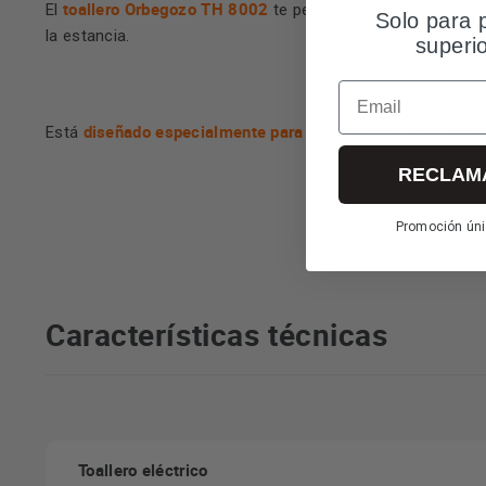
toallero Orbegozo TH 8002
El
te permitirá tener todas tus 
Solo para 
la estancia.
superi
Email
diseñado especialmente para ser utilizado en el baño
Está
RECLAM
Promoción úni
Características técnicas
Toallero eléctrico