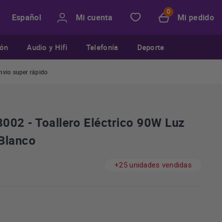
Mi cuenta
Mi pedido
Español
ión
Audio y Hifi
Telefonía
Deporte
nvio super rápido
002 - Toallero Eléctrico 90W Luz
Blanco
+25 unidades vendidas