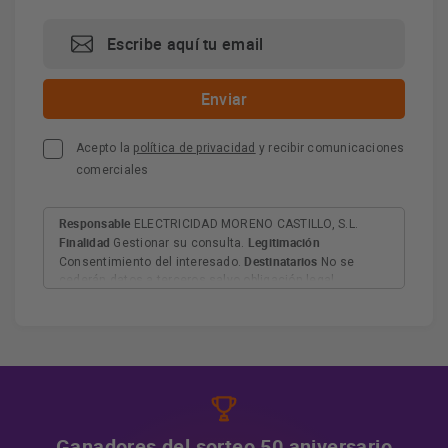
Acepto la
política de privacidad
y recibir comunicaciones
comerciales
Responsable
ELECTRICIDAD MORENO CASTILLO, S.L.
Finalidad
Legitimación
Gestionar su consulta.
Destinatarios
Consentimiento del interesado.
No se
cederán datos a terceros salvo obligación legal.
Derechos
Tiene derecho a acceder, rectificar y suprimir
los datos, así como otros derechos, como se explica en
Información adicional
la información adicional.
Más
información:
AQUÍ
Ganadores del sorteo 50 aniversario