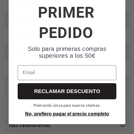
Compatibilidad con formato Mp3
PRIMER
App Smartphone
PEDIDO
Iluminación del borde multicolor
Solo para primeras compras
Entrada de audio
superiores a los 50€
Autoapagado
Email
25 x 47.5 x 26.5 Cm
Dimensiones
RECLAMAR DESCUENTO
(ancho x alto x fondo)
Promoción única para nuevos clientes.
No, prefiero pagar el precio completo
Más características