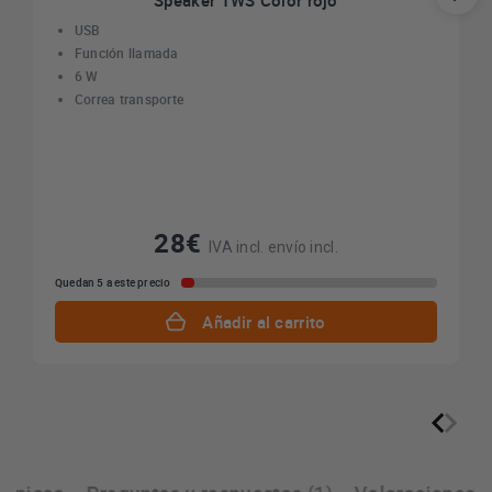
Speaker TWS Color rojo
USB
Función llamada
6 W
Correa transporte
28€
IVA incl. envío incl.
Quedan 5 a este precio
Añadir al carrito