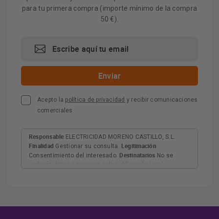
para tu primera compra (importe mínimo de la compra
50 €).
Acepto la
política de privacidad
y recibir comunicaciones
comerciales
Responsable
ELECTRICIDAD MORENO CASTILLO, S.L.
Finalidad
Legitimación
Gestionar su consulta.
Destinatarios
Consentimiento del interesado.
No se
cederán datos a terceros salvo obligación legal.
Derechos
Tiene derecho a acceder, rectificar y suprimir
los datos, así como otros derechos, como se explica en
Información adicional
la información adicional.
Más
información:
AQUÍ