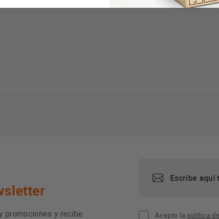
sletter
 y promociones y recibe
Acepto la
política d