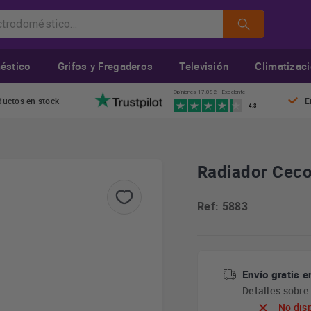
éstico
Grifos y Fregaderos
Televisión
Climatizac
Opiniones 17.082 · Excelente
ductos en stock
E
4.3
Radiador Cec
Ref: 5883
Envío gratis e
Detalles sobr
No dis