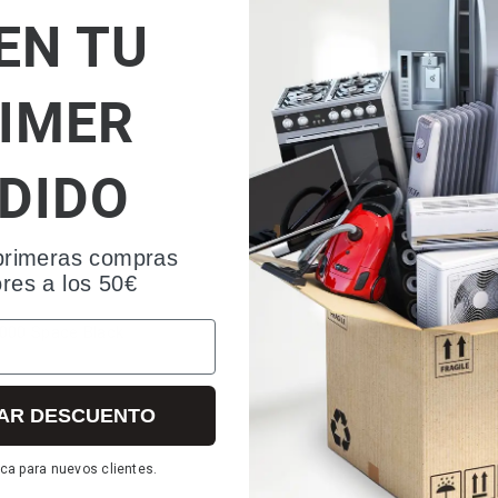
EN TU
Valoraciones
IMER
DIDO
primeras compras
ores a los 50€
9000 Space Black
AR DESCUENTO
ca para nuevos clientes.