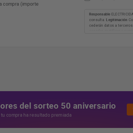
ra compra (importe
Responsable
ELECTRICIDA
Legitimación
consulta.
Co
cederán datos a terceros 
acceder, rectificar y sup
explica en la información
AQUÍ
res del sorteo 50 aniversario
i tu compra ha resultado premiada