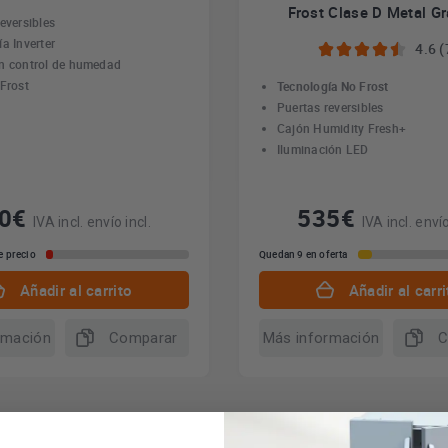
Frost Clase D Metal Gr
eversibles
a Inverter
4.6 (
n control de humedad
 Frost
Tecnología No Frost
Puertas reversibles
Cajón Humidity Fresh+
Iluminación LED
70€
535€
IVA incl. envío incl.
IVA incl. envío
e precio
Quedan 9 en oferta
Añadir al carrito
Añadir al carri
rmación
Comparar
Más información
C