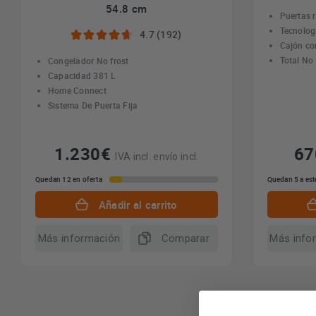
54.8 cm
Puertas r
Tecnologí
4.7 (192)
Cajón co
Total No
Congelador No frost
Capacidad 381 L
Home Connect
Sistema De Puerta Fija
1.230€
6
IVA incl. envío incl.
Quedan 12 en oferta
Quedan 5 a est
Añadir al carrito
Más información
Comparar
Más info