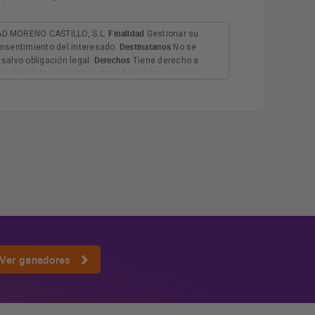
Finalidad
D MORENO CASTILLO, S.L.
Gestionar su
Destinatarios
nsentimiento del interesado.
No se
Derechos
salvo obligación legal.
Tiene derecho a
rimir los datos, así como otros derechos, como se
Información adicional
 adicional.
Más información:
Ver ganadores