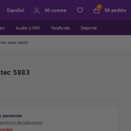
Mi cuenta
Mi pedido
Español
ión
Audio y Hifi
Telefonía
Deporte
nvio super rápido
otec 5883
n península
e
envíos y devoluciones
ponible