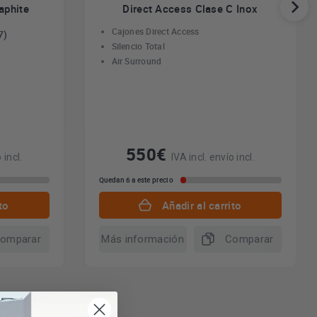
aphite
Direct Access Clase C Inox
Cajones Direct Access
7)
Silencio Total
Air Surround
550€
 incl.
IVA incl. envío incl.
Quedan 6 a este precio
to
Añadir al carrito
omparar
Más información
Comparar