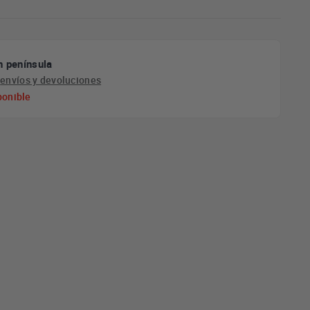
n península
e
envíos y devoluciones
ponible