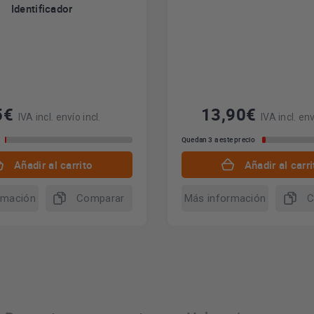
Identificador
5€
13,90€
IVA incl. envío incl.
IVA incl. env
Quedan 3 a este precio
Añadir al carrito
Añadir al carri
rmación
Comparar
Más información
C