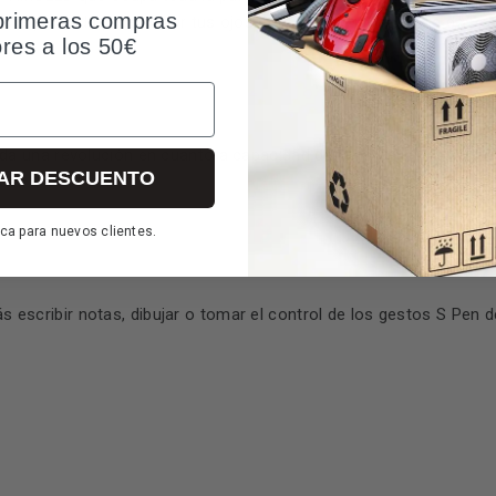
primeras compras
stá pensada para cuidar tus ojos con la luz azul más baja de una 
ores a los 50€
a una revolución en cuanto a capacidad de procesamiento. Es e
AR DESCUENTO
dad.
ca para nuevos clientes.
ás escribir notas, dibujar o tomar el control de los gestos S Pen d