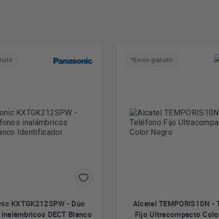
tuito
*Envío gratuito
nic KXTGK212SPW - Dúo
Alcatel TEMPORIS10N - 
 inalámbricos DECT Blanco
Fijo Ultracompacto Col