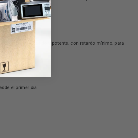
pantalla tablet.
xtremadamente rápido y potente, con retardo mínimo, para
esde el primer día.