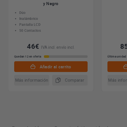
y Negro
Dúo
Inalámbrico
Pantalla LCD
50 Contactos
46€
8
IVA incl. envío incl.
Quedan 12 en oferta
Última unidad
Añadir al carrito
Más información
Comparar
Más info