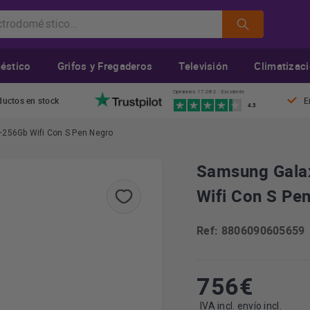
éstico
Grifos y Fregaderos
Televisión
Climatizac
Opiniones 17.082 · Excelente
ductos en stock
E
4.3
8+256Gb Wifi Con S Pen Negro
Samsung Galax
Wifi Con S Pe
Ref: 8806090605659
756
€
IVA incl. envío incl.