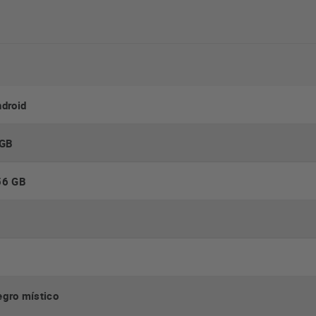
droid
 GB
56 GB
gro místico