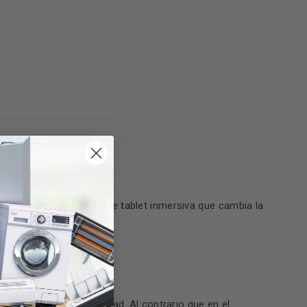
 nunca. Una experiencia de tablet inmersiva que cambia la
os de sus altavoces Quad. Al contrario que en el