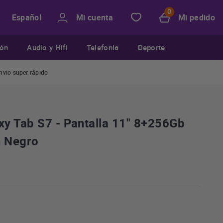
Mi cuenta
Mi pedido
Español
ión
Audio y Hifi
Telefonía
Deporte
nvio super rápido
y Tab S7 - Pantalla 11" 8+256Gb
n Negro