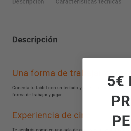
Descripción
Características técnicas
Descripción
Una forma de trabajar y jugar
5€ 
Conecta tu tablet con un teclado y la usarás como un ordena
PR
forma de trabajar y jugar.
Experiencia de cine
PE
Te sentirás como en una sala de cine con su pantalla Supe