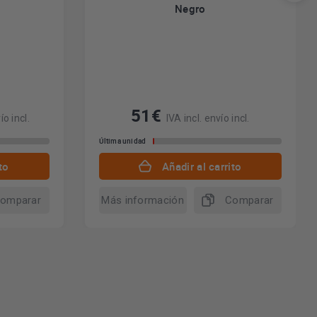
Negro
51€
ío incl.
IVA incl. envío incl.
Última unidad
to
Añadir al carrito
omparar
Más información
Comparar