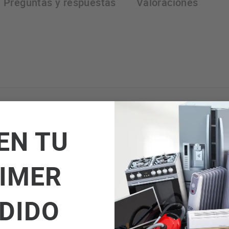
Preguntas y respuestas
Valoraciones
 diferente
EN TU
dor, o utiliza el S Pen de latencia ultra baja para escribir como
IMER
DIDO
r AMOLED que ocupa toda la pantalla y el sonido AKG y Dolby Atm