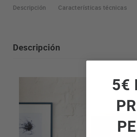
Descripción
Características técnicas
Descripción
5€ 
PR
PE