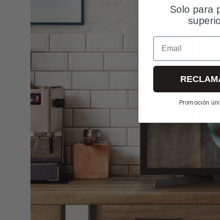
Solo para 
superi
Email
RECLAM
Promoción úni