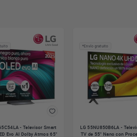
tuito
*Envío gratuito
5C54LA - Televisor Smart
LG 55NU850B6LA - Televi
ED Evo AI Dolby Atmos 65"
TV de 55" Nano con Proc