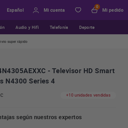
Mi cuenta
Mi pedido
Español
ión
Audio y Hifi
Telefonía
Deporte
nvio super rápido
N4305AEXXC - Televisor HD Smart
s N4300 Series 4
XC
+10 unidades vendidas
ntajas según nuestros expertos