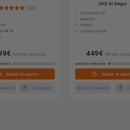
UHD AI Negro
5 (1)
Tecnología LED
NanoCell
sion
HDR10
or 4K IA
Calidad UHD 4K
5
399€
449€
IVA incl. envío incl.
IVA incl. envío
e precio
Quedan 3 a este precio
Añadir al carrito
Añadir al carri
rmación
Comparar
Más información
C