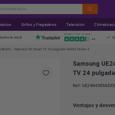
éstico
Grifos y Fregaderos
Televisión
Climatizac
Opiniones 17.082 · Excelente
ductos en stock
E
4.3
EXXC - Televisor HD Smart TV 24 pulgadas N4300 Series 4
Samsung UE24
TV 24 pulgada
Ref: UE24N4305AEX
Ventajas y desve