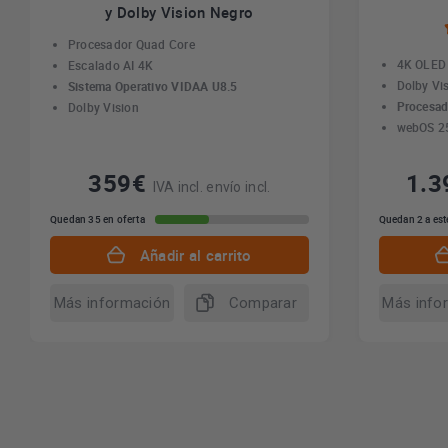
y Dolby Vision Negro
Procesador Quad Core
4K OLED
Escalado AI 4K
Dolby Vi
Sistema Operativo VIDAA U8.5
Procesad
Dolby Vision
webOS 2
359€
1.
IVA incl. envío incl.
Quedan 35 en oferta
Quedan 2 a est
Añadir al carrito
Más información
Comparar
Más info