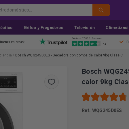
éstico
Grifos y Fregaderos
Televisión
Climatizac
Opiniones 17.082 · Excelente
ductos en stock
E
4.3
ciencia
/
Bosch WQG245D0ES - Secadora con bomba de calor 9kg Clase C
Bosch WQG245
calor 9kg Clas
Ref: WQG245D0ES