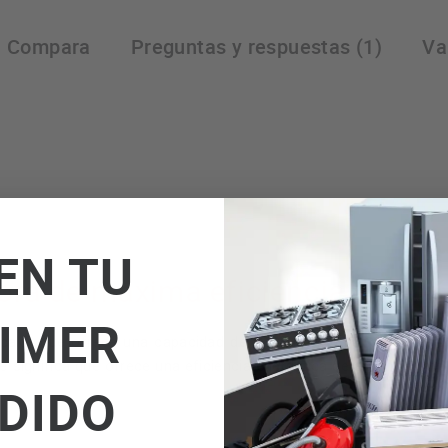
Compara
Preguntas y respuestas (1)
Va
EN TU
a de máxima eficiencia energé
IMER
r que ofrece una capacidad de 9 kg, ideal para las necesid
significa que ofrece una eficiencia energética de alto nivel, ay
DIDO