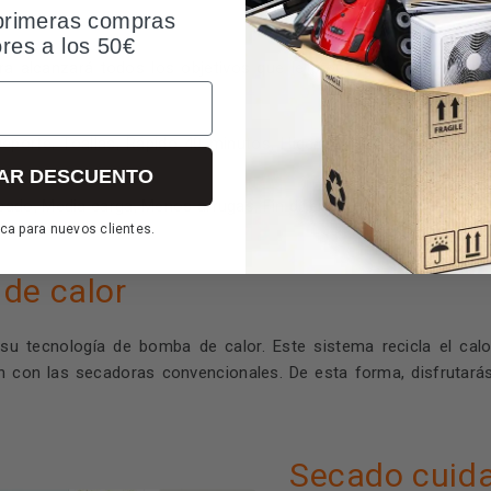
primeras compras
ores a los 50€
 alcanzará todos los objetivos que le propongas sin despeinar
rte, Toallas, Rápido 40 minutos, Higene Plus, Algodón, Algodó
AR DESCUENTO
ado, Media carga, Menos arrugas, Fin diferido, Silencio, Inicio/
ca para nuevos clientes.
de calor
su tecnología de bomba de calor. Este sistema recicla el ca
 con las secadoras convencionales. De esta forma, disfrutarás
Secado cuida