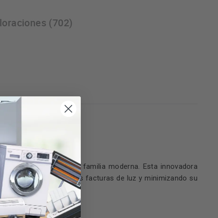
loraciones (702)
tica
ades de secado de una familia moderna. Esta innovadora
udándote a ahorrar en tus facturas de luz y minimizando su