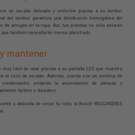
ece un secado delicado y uniforme gracias a su tambor
cial del tambor garantiza una distribución homogénea del
ón de arrugas en la ropa. Así, tus prendas no solo estarán
o que también necesitarán menos planchado.
r y mantener
uy fácil de usar gracias a su pantalla LED que muestra
bre el ciclo de secado. Además, cuenta con un sistema de
l condensador, evitando la acumulación de pelusas y
amiento óptimo y duradero.
ciente y delicada de secar tu ropa, la Bosch WQG245D0ES
as.