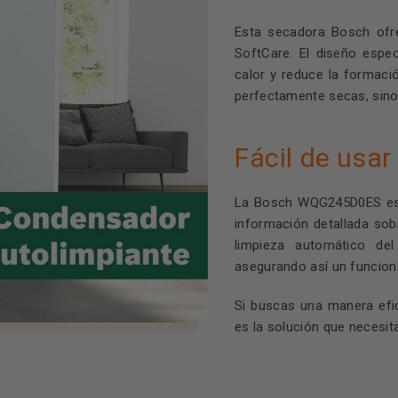
Esta secadora Bosch ofr
SoftCare. El diseño espe
calor y reduce la formaci
perfectamente secas, sin
Fácil de usa
La Bosch WQG245D0ES es m
información detallada so
limpieza automático de
asegurando así un funcion
Si buscas una manera efi
es la solución que necesit