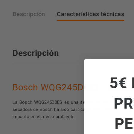
Descripción
Características técnicas
Descripción
5€ 
Bosch WQG245D0ES - Secador
PR
La Bosch WQG245D0ES es una secadora con bomba de calo
secadora de Bosch ha sido calificada como Clase C, lo que 
PE
impacto en el medio ambiente.