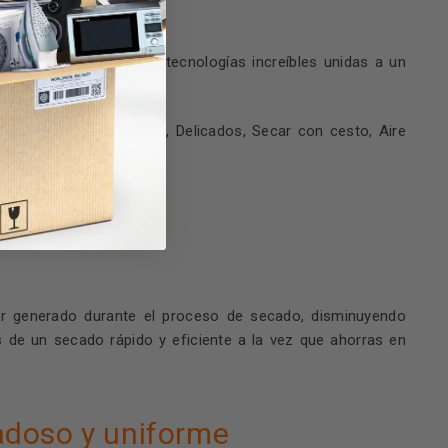
se. Lo hará gracias a tecnologías increíbles unidas a un
n Eco, Sintéticos, Mix, Delicados, Secar con cesto, Aire
Pausa+Carga.
lor generado durante el proceso de secado, disminuyendo
 de un secado rápido y eficiente a la vez que ahorras en
doso y uniforme