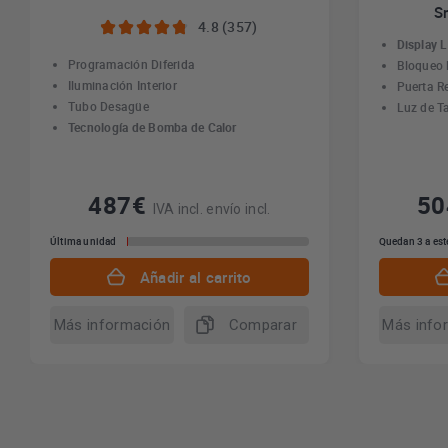
S
4.8 (357)
Display 
Programación Diferida
Bloqueo 
Iluminación Interior
Puerta Re
Tubo Desagüe
Luz de T
Tecnología de Bomba de Calor
487€
5
IVA incl. envío incl.
Última unidad
Quedan 3 a est
Añadir al carrito
Más información
Comparar
Más info