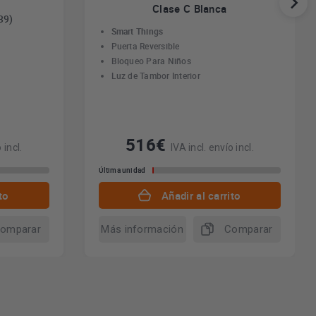
Clase C Blanca
39)
Smart Things
Puerta Reversible
Bloqueo Para Niños
Luz de Tambor Interior
516€
 incl.
IVA incl. envío incl.
Última unidad
to
Añadir al carrito
omparar
Más información
Comparar