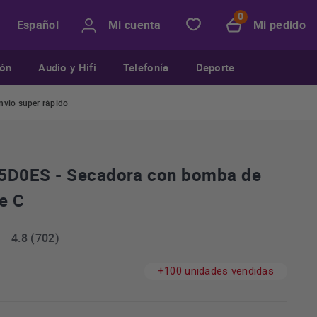
Mi cuenta
Mi pedido
Español
ión
Audio y Hifi
Telefonía
Deporte
nvio super rápido
D0ES - Secadora con bomba de
e C
4.8 (702)
+100 unidades vendidas