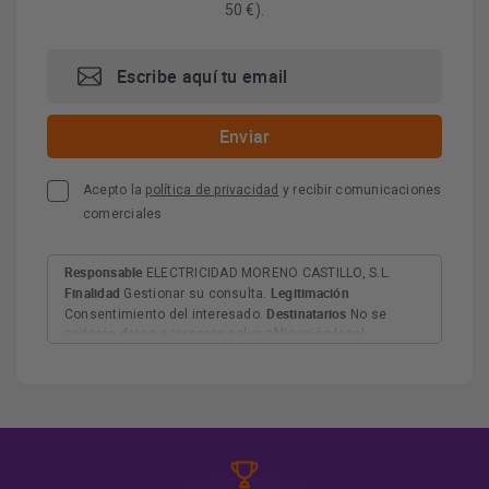
50 €).
Acepto la
política de privacidad
y recibir comunicaciones
comerciales
Responsable
ELECTRICIDAD MORENO CASTILLO, S.L.
Finalidad
Legitimación
Gestionar su consulta.
Destinatarios
Consentimiento del interesado.
No se
cederán datos a terceros salvo obligación legal.
Derechos
Tiene derecho a acceder, rectificar y suprimir
los datos, así como otros derechos, como se explica en
Información adicional
la información adicional.
Más
información:
AQUÍ