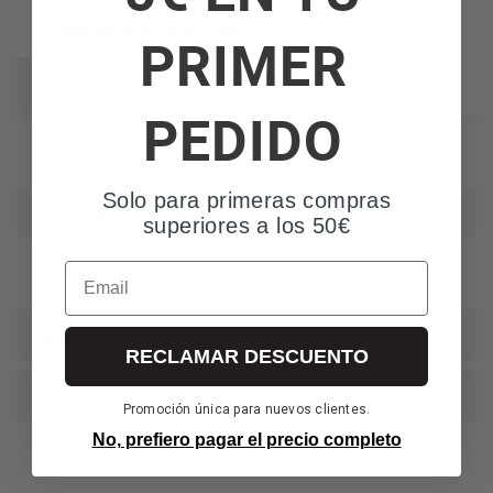
Cuerpo de acero embutido
PRIMER
4 rebanadas
PEDIDO
Solo para primeras compras
Funciones/opciones
superiores a los 50€
Email
Características
RECLAMAR DESCUENTO
Otros colores:
Promoción única para nuevos clientes.
No, prefiero pagar el precio completo