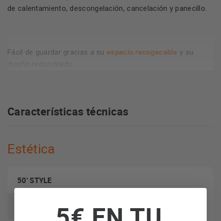
de calentamiento, descongelación, cancelación y panecillo.
espacio recogecable
Fácil de guardar gracias a su
y su
diseño redondeado.
Características técnicas
Estética
50' STYLE
5€ EN TU
Color celeste