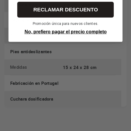
Cafetera apta para café molido y monodosis
RECLAMAR DESCUENTO
Rápida puesta en marcha
Promoción única para nuevos clientes.
No, prefiero pagar el precio completo
apagado automático
Ahorro energético
Pies antideslizantes
15 x 24 x 28 cm
Medidas
Fabricación en Portugal
Cuchara dosificadora