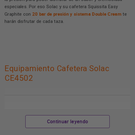
especiales. Por eso Solac y su cafetera Squissita Easy
20 bar de presión y sistema Double Cream
Graphite con
te
harán disfrutar de cada taza.
Equipamiento Cafetera Solac
CE4502
Sistema Double Cream:
incorpora una membrana de
silicona en el filtro que está en contacto con el café para
Continuar leyendo
conseguir un extra de crema en cada taza.