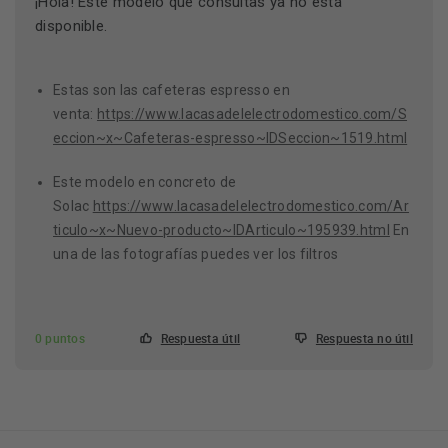
¡Hola! Este modelo que consultas ya no está
disponible.
Estas son las cafeteras espresso en
venta:
https://www.lacasadelelectrodomestico.com/S
eccion~x~Cafeteras-espresso~IDSeccion~1519.html
Este modelo en concreto de
Solac
https://www.lacasadelelectrodomestico.com/Ar
ticulo~x~Nuevo-producto~IDArticulo~195939.html
En
una de las fotografías puedes ver los filtros
0 puntos
Respuesta útil
Respuesta no útil