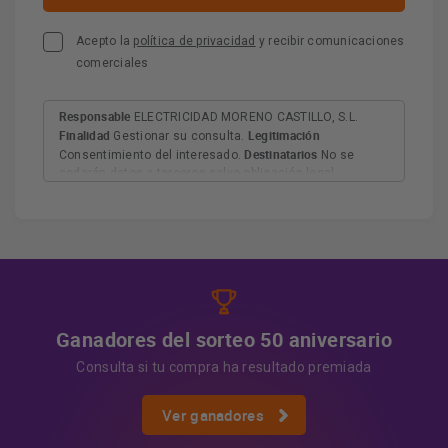
Acepto la
política de privacidad
y recibir comunicaciones
comerciales
Responsable
ELECTRICIDAD MORENO CASTILLO, S.L.
Finalidad
Legitimación
Gestionar su consulta.
Destinatarios
Consentimiento del interesado.
No se
cederán datos a terceros salvo obligación legal.
Derechos
Tiene derecho a acceder, rectificar y suprimir
los datos, así como otros derechos, como se explica en
Información adicional
la información adicional.
Más
información:
AQUÍ
Ganadores del sorteo 50 aniversario
Consulta si tu compra ha resultado premiada
Ver ganadores