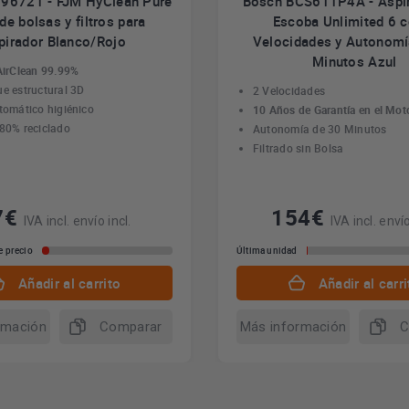
996721 - FJM HyClean Pure
Bosch BCS611P4A - Aspir
de bolsas y filtros para
Escoba Unlimited 6 c
pirador Blanco/Rojo
Velocidades y Autonomí
Minutos Azul
 AirClean 99.99%
ue estructural 3D
2 Velocidades
tomático higiénico
10 Años de Garantía en el Mot
 80% reciclado
Autonomía de 30 Minutos
Filtrado sin Bolsa
7€
154€
IVA incl. envío incl.
IVA incl. envío
e precio
Última unidad
Añadir al carrito
Añadir al carri
rmación
Comparar
Más información
C