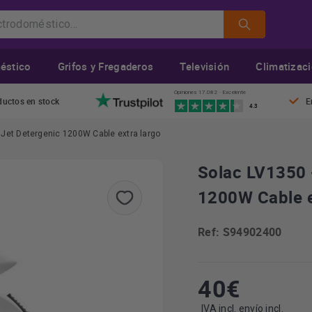
éstico
Grifos y Fregaderos
Televisión
Climatizac
Opiniones 17.082 · Excelente
ductos en stock
E
4.3
 Jet Detergenic 1200W Cable extra largo
Solac LV1350 
1200W Cable e
Ref: S94902400
40
€
IVA incl. envío incl.