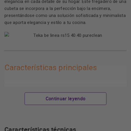
elegancia en cada detalle de su hogar. Este fregadero de una
cubeta se incorpora a la perfección bajo la encimera,
presentándose como una solución sofisticada y minimalista
que aporta elegancia y estilo a tu cocina.
Características principales
Continuar leyendo
acero inoxidable de alta calidad
Construido en
, es
resistente y duradero, adaptado para soportar las
exigencias de la vida diaria en la cocina.
tecnología PureClean
Su innovadora
ofrece un
Características técnicas
recubrimiento especial que repele la suciedad y facilita la