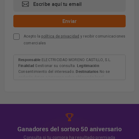
Acepto la
política de privacidad
y recibir comunicaciones
comerciales
Responsable
ELECTRICIDAD MORENO CASTILLO, S.L.
Finalidad
Legitimación
Gestionar su consulta.
Destinatarios
Consentimiento del interesado.
No se
cederán datos a terceros salvo obligación legal.
Derechos
Tiene derecho a acceder, rectificar y suprimir
los datos, así como otros derechos, como se explica en
Información adicional
la información adicional.
Más
información:
AQUÍ
Ganadores del sorteo 50 aniversario
Consulta si tu compra ha resultado premiada