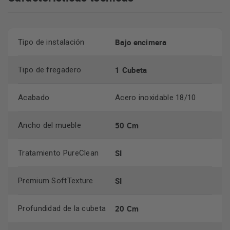
limpieza, garantizando así la higiene en su uso constante.
diseño amplio y cómodo
Presenta un
. Su cubeta de 20
Cm de profundidad es ideal para alojar grandes utensilios
Bajo encimera
Tipo de instalación
de cocina, ofreciendo un espacio eficiente y versátil para
el lavado.
1 Cubeta
Tipo de fregadero
acabado SofTexture
Su
Inox proporciona un toque
delicado y suave, diferenciándose de los tradicionales
Acabado
Acero inoxidable 18/10
fregaderos de acero inoxidable.
tecnología SilentSmart
La
cuenta con un componente
50 Cm
Ancho del mueble
anulador de ruido, haciendo el fregadero mucho más
silencioso. Sus almohadillas insonorizantes reducen el
SI
Tratamiento PureClean
ruido hasta un 50% cuando el agua cae.
nueva cestilla HelixPro ofrece un disñeo vanguardista
Su
SI
Premium SoftTexture
y además, proporciona una mayor ergonomía y
funcionalidad.
20 Cm
Profundidad de la cubeta