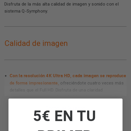
Disfruta de la más alta calidad de imagen y sonido con el
sistema Q-Symphony.
Calidad de imagen
Con la resolución 4K Ultra HD, cada imagen se reproduce
de forma impresionante,
ofreciéndote cuatro veces más
detalles que el Full HD. Disfruta de una claridad
sorprendente y una profundidad de color excepcional en
cada escena, independientemente de las condiciones de
Continuar leyendo
5€ EN TU
luz en la habitación.
Gracias a la tecnología OLED HDR, ofrece una calidad de
imagen única.
Cada pixel se ilumina de forma individual,