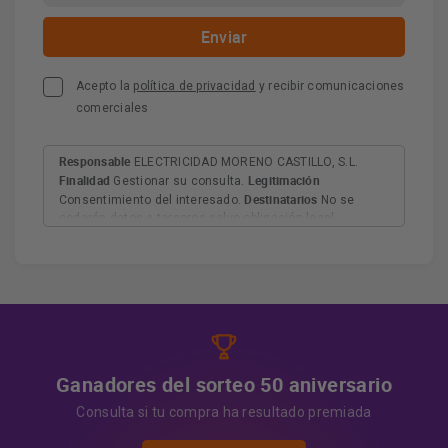
Acepto la
política de privacidad
y recibir comunicaciones
comerciales
Responsable
ELECTRICIDAD MORENO CASTILLO, S.L.
Finalidad
Legitimación
Gestionar su consulta.
Destinatarios
Consentimiento del interesado.
No se
cederán datos a terceros salvo obligación legal.
Derechos
Tiene derecho a acceder, rectificar y suprimir
los datos, así como otros derechos, como se explica en
Información adicional
la información adicional.
Más
información:
AQUÍ
Ganadores del sorteo 50 aniversario
Consulta si tu compra ha resultado premiada