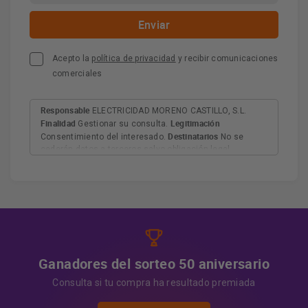
Acepto la
política de privacidad
y recibir comunicaciones
comerciales
Responsable
ELECTRICIDAD MORENO CASTILLO, S.L.
Finalidad
Legitimación
Gestionar su consulta.
Destinatarios
Consentimiento del interesado.
No se
cederán datos a terceros salvo obligación legal.
Derechos
Tiene derecho a acceder, rectificar y suprimir
los datos, así como otros derechos, como se explica en
Información adicional
la información adicional.
Más
información:
AQUÍ
Ganadores del sorteo 50 aniversario
Consulta si tu compra ha resultado premiada