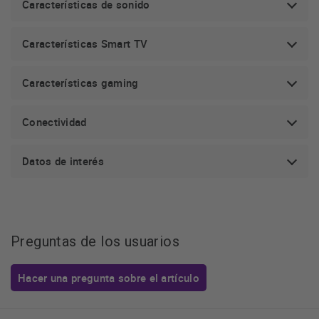
Características de sonido
inmersiva
gracias a un entorno adaptado mediante las
luces sincronizadas.
Características Smart TV
Juega sin cortes gracias a la tecnología FreeSync
Premium Pro
. Reduce los saltos y el tearing ofreciendo
Características gaming
una experiencia de juego HDR. Combina el juego suave
con baja latencia para mejorar el movimiento.
Conectividad
AI Auto Game Mode:
no importa a lo que estés jugando,
el teñevisor se adapta de forma automática a los
Datos de interés
diferentes tipos de juegos.
Juega sin descargas desde tus plataformas favoritas
directamente desde la nube,
sin necesidad de consola.
Además recibirás recomendaciones de juegos para que
Preguntas de los usuarios
no pierdas ni un sólo segundo en buscar.
Hacer una pregunta sobre el artículo