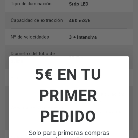
Strip LED
Tipo de iluminación
460 m3/h
Capacidad de extracción
3 + Intensiva
Nº de velocidades
Diámetro del tubo de
15 Cm
salida
5€ EN TU
Filtro de grasa
Incluido
PRIMER
Filtro de larga duración:
CFC0140426
Accesorios NO incluidos
PEDIDO
Control remoto blanco:
KIT0160952
Solo para primeras compras