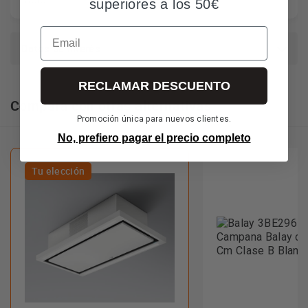
Blanco
Color
superiores a los 50€
Email
Datos de interés
RECLAMAR DESCUENTO
Compara con otras alternativas
Promoción única para nuevos clientes.
No, prefiero pagar el precio completo
Tu elección