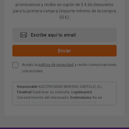
promociones y recibe un cupón de 5 € de descuento
para tu primera compra (importe mínimo de la compra
50 €).
Acepto la
política de privacidad
y recibir comunicaciones
comerciales
Responsable
ELECTRICIDAD MORENO CASTILLO, S.L.
Finalidad
Legitimación
Gestionar su consulta.
Destinatarios
Consentimiento del interesado.
No se
cederán datos a terceros salvo obligación legal.
Derechos
Tiene derecho a acceder, rectificar y suprimir
los datos, así como otros derechos, como se explica en
Información adicional
la información adicional.
Más
información:
AQUÍ