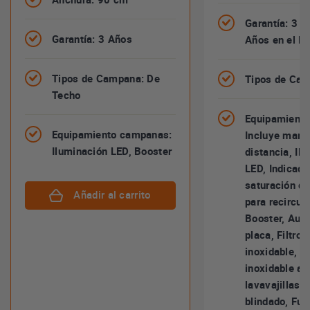
Garantía: 3 A
Garantía: 3 Años
Años en el M
Tipos de Campana: De
Tipos de Cam
Techo
Equipamient
Equipamiento campanas:
Incluye mand
Iluminación LED, Booster
distancia, Il
LED, Indicado
saturación de 
Añadir al carrito
para recircul
Booster, Aut
placa, Filtro 
inoxidable, Fi
inoxidable ap
lavavajillas, I
blindado, Fun