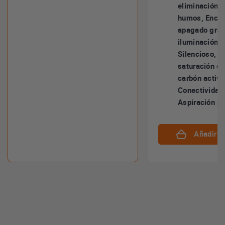
eliminación t
humos, Encen
apagado grad
iluminación, 
Silencioso, I
saturación de 
carbón activo
Conectividad
Aspiración pe
Añadir al