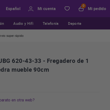
Mi cuenta
Mi pedido
Español
ión
Audio y Hifi
Telefonía
Deporte
nvio super rápido
UBG 620-43-33 - Fregadero de 1
iedra mueble 90cm
barato en otra web?