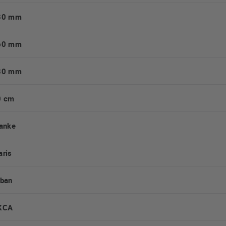
30 mm
60 mm
80 mm
0 cm
anke
ris
rban
KCA