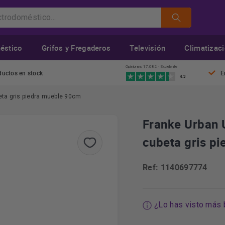
éstico
Grifos y Fregaderos
Televisión
Climatizac
Opiniones 17.082 · Excelente
ductos en stock
E
4.3
eta gris piedra mueble 90cm
Franke Urban 
cubeta gris p
Ref: 1140697774
¿Lo has visto más 