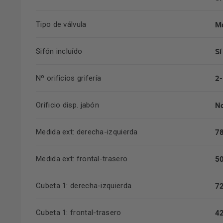
M
Tipo de válvula
Sí
Sifón incluído
2-
Nº orificios grifería
N
Orificio disp. jabón
7
Medida ext: derecha-izquierda
5
Medida ext: frontal-trasero
7
Cubeta 1: derecha-izquierda
4
Cubeta 1: frontal-trasero