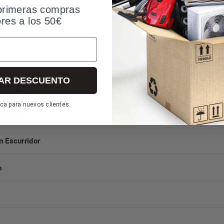
ubeta
primeras compras
ores a los 50€
agranite
AR DESCUENTO
one grey
ca para nuevos clientes.
inguno
n Escurridor
o