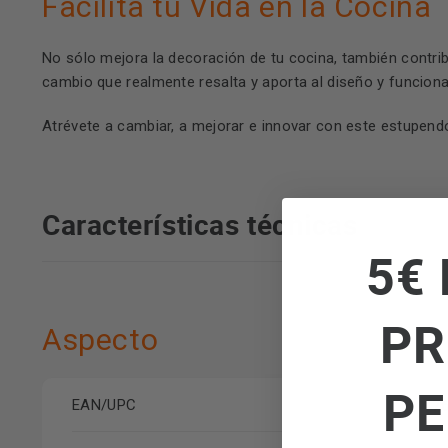
Facilita tu Vida en la Cocina
No sólo mejora la decoración de tu cocina, también contrib
cambio que realmente resalta y aporta al diseño y funciona
Atrévete a cambiar, a mejorar e innovar con este estupend
Características técnicas
5€ 
PR
Aspecto
PE
7
EAN/UPC