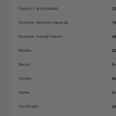
2
Cubeta 1: profundidad
7
Encastre: derecha-izquierda
4
Encastre: frontal-trasero
8
Mueble
Fr
Marca
Ma
Familia
U
Gama
U
Certificado