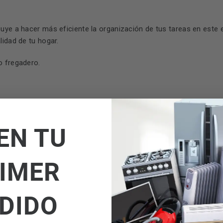
uye a hacer más eficiente la organización de tus tareas en este e
lidad de tu hogar.
o fregadero.
EN TU
IMER
DIDO
612986317404