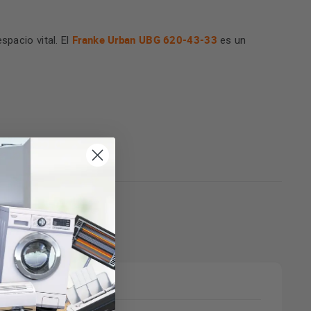
Franke Urban UBG 620-43-33
spacio vital. El
es un