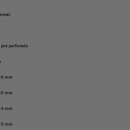
anual
 pre perforado
o
80 mm
00 mm
24 mm
25 mm