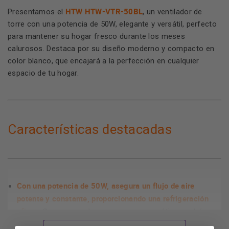
HTW HTW-VTR-50BL
Presentamos el
, un ventilador de
torre con una potencia de 50W, elegante y versátil, perfecto
para mantener su hogar fresco durante los meses
calurosos. Destaca por su diseño moderno y compacto en
color blanco, que encajará a la perfección en cualquier
espacio de tu hogar.
Características destacadas
Con una potencia de 50W, asegura un flujo de aire
potente y constante, proporcionando una refrigeración
eficaz
. Gracias a su bajo consumo energético, podrás
disfrutar de un hogar más fresco sin preocuparte por la