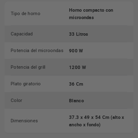
los alimentos y cocinarlo de uniformemente.
Horno compacto con
Tipo de horno
Chef Menú: 100 recetas tan sólo pulsando un botón
.
microondas
Selecciona la que desees en cada momento y el
microondas ajustará de forma automática la cocción, la
33 Litros
Capacidad
temperatura y el tiempo. Consigue resultados perfectos
sin esfuerzo.
900 W
Potencia del microondas
La Función CrispFry
es ideal para cocinar deliciosos
platos con una textura crujiente y mucho sabor, sin nada
1200 W
Potencia del grill
de aceite, como si cocinaras en una sartén.
36 Cm
Plato giratorio
Blanco
Color
37.3 x 49 x 54 Cm (alto x
Dimensiones
ancho x fondo)