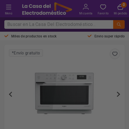
Menú
Mi cuenta
Favorito
Mi pedido
Miles de productos en stock
Envio super rápido
*Envío gratuito