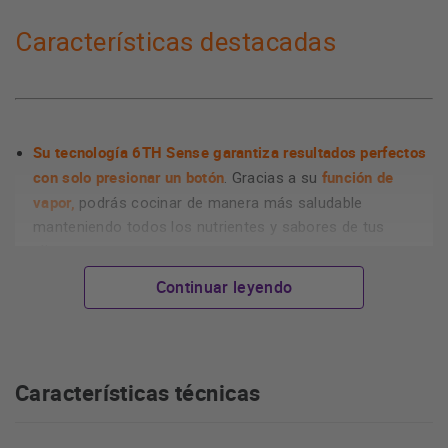
Características destacadas
Su tecnología 6TH Sense garantiza resultados perfectos
con solo presionar un botón
función de
. Gracias a su
vapor,
podrás cocinar de manera más saludable
manteniendo todos los nutrientes y sabores de tus
alimentos.
se
A diferencia de otros modelos, este horno microondas
Continuar leyendo
puede instalar en cualquier lugar
de tu cocina,
proporcionándote una flexibilidad absoluta para decidir su
ubicación.
Características técnicas
DualCrisp: disfruta de una frescura incomparable por
fuera y de una deliciosa ternura por dentro.
Dos puntos
de emisión de microondas para envolver completamente