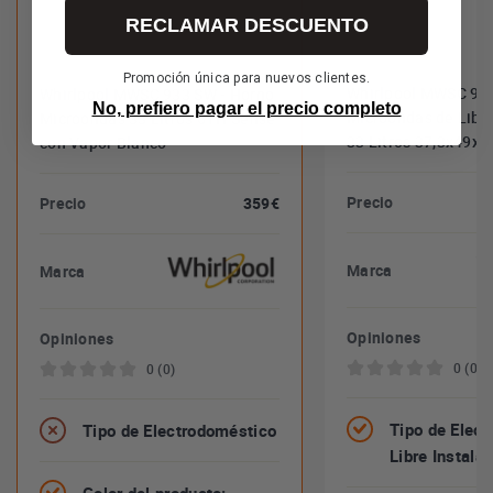
RECLAMAR DESCUENTO
Promoción única para nuevos clientes.
Whirlpool MWSC 933
Whirlpool MWSC 933 SW - Horno
No, prefiero pagar el precio completo
Microondas de Libre
Microondas 33 Litros 6TH Sense
33 Litros 37,3x49x
con Vapor Blanco
Precio
Precio
359€
Marca
Marca
Opiniones
Opiniones
0 (0)
0 (0)
Tipo de Elect
Tipo de Electrodoméstico
Libre Instala