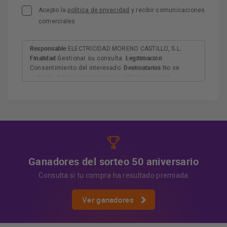
Acepto la
política de privacidad
y recibir comunicaciones
comerciales
Responsable
ELECTRICIDAD MORENO CASTILLO, S.L.
Finalidad
Legitimación
Gestionar su consulta.
Destinatarios
Consentimiento del interesado.
No se
cederán datos a terceros salvo obligación legal.
Derechos
Tiene derecho a acceder, rectificar y suprimir
los datos, así como otros derechos, como se explica en
Información adicional
la información adicional.
Más
información:
AQUÍ
Ganadores del sorteo 50 aniversario
Consulta si tu compra ha resultado premiada
Ver ganadores