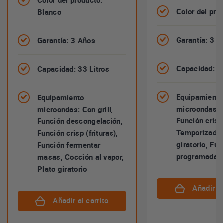
Color del producto:
Color del pro
Blanco
Garantía: 3 
Garantía: 3 Años
Capacidad: 33
Capacidad: 33 Litros
Equipamiento
Equipamiento
microondas: C
microondas: Con grill,
Función crisp 
Función descongelación,
Temporizador
Función crisp (frituras),
giratorio, Fu
Función fermentar
programadas
masas, Cocción al vapor,
Plato giratorio
Añadir al
Añadir al carrito