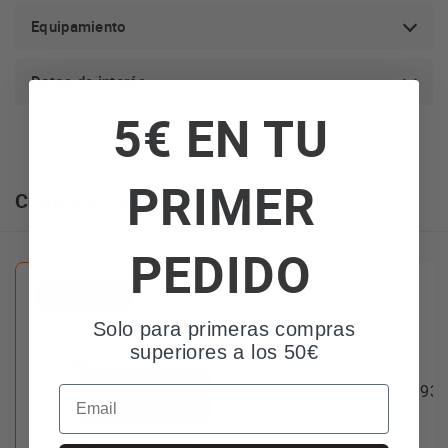
Equipamiento
Datos de interés
5€ EN TU
PRIMER
Compara con otras alternativas
PEDIDO
Tu elección
Solo para primeras compras
superiores a los 50€
Email