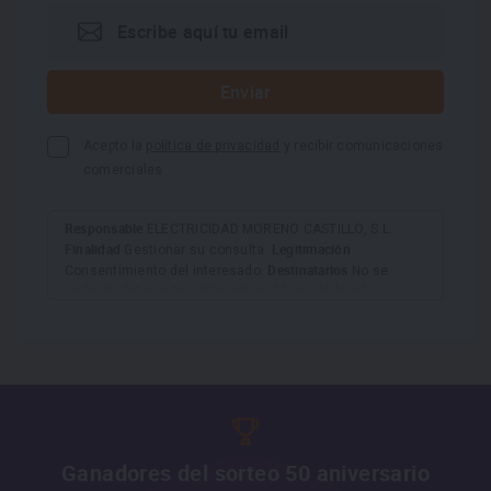
Acepto la
política de privacidad
y recibir comunicaciones
comerciales
Responsable
ELECTRICIDAD MORENO CASTILLO, S.L.
Finalidad
Legitimación
Gestionar su consulta.
Destinatarios
Consentimiento del interesado.
No se
cederán datos a terceros salvo obligación legal.
Derechos
Tiene derecho a acceder, rectificar y suprimir
los datos, así como otros derechos, como se explica en
Información adicional
la información adicional.
Más
información:
AQUÍ
Ganadores del sorteo 50 aniversario