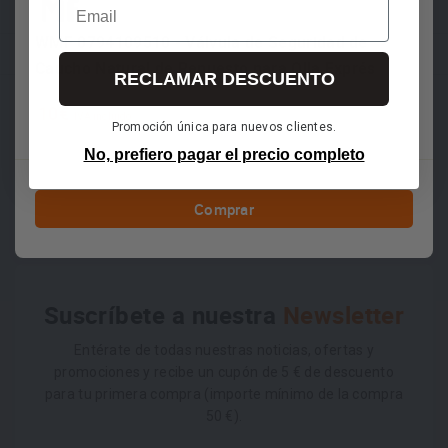
WMF 0794109510 - Válvula de Seguridad de
Caucho Natural de Repuesto para Olla Exprés
RECLAMAR DESCUENTO
10€
IVA incluido
Promoción única para nuevos clientes.
No, prefiero pagar el precio completo
0
0 reseñas
Escribe un reseña
Comprar
Suscríbete a nuestra
Newsletter
Entérate de todas nuestras noticias, ofertas y
promociones y recibe un cupón de 5 € de descuento
para tu primera compra (importe mínimo de la compra
50 €).