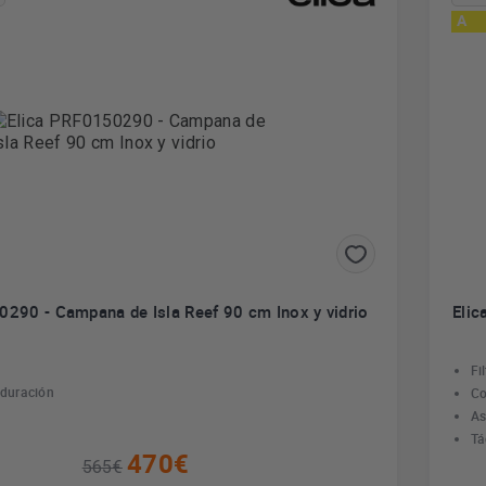
A
0290 - Campana de Isla Reef 90 cm Inox y vidrio
Eli
Fi
a duración
Co
As
Tá
470€
565€