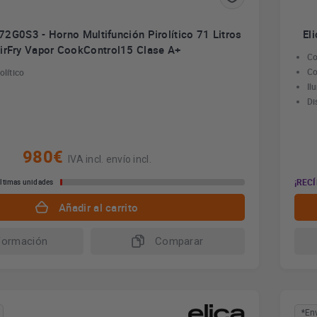
2G0S3 - Horno Multifunción Pirolítico 71 Litros
El
irFry Vapor CookControl15 Clase A+
Co
Co
olítico
Il
Di
980€
IVA incl. envío incl.
¡RECÍ
ltimas unidades
Añadir al carrito
formación
Comparar
*En