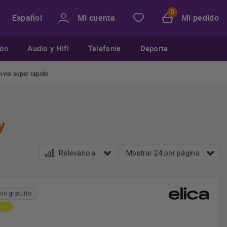
Mi cuenta
Mi pedido
Español
ión
Audio y Hifi
Telefonía
Deporte
nvio super rápido
y
vío gratuito