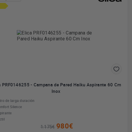
ca PRF0146255 - Campana de Pared Haiku Aspirante 60 Cm
Inox
ltro de larga duración
mfort Silence
pirante
ctil
980€
1.175€