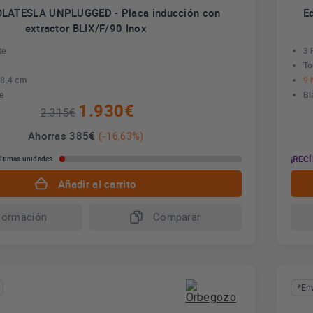
KOLATESLA UNPLUGGED - Placa inducción con
E
extractor BLIX/F/90 Inox
te
3 
To
18.4 cm
9 
e
Bl
1.930€
2.315€
Ahorras 385€
(-16,63%)
¡RECÍ
ltimas unidades
Añadir al carrito
formación
Comparar
*En