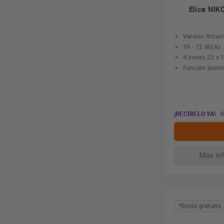
Elica NI
Versión filtran
39 - 72 db(A)
4 zonas 22 x 
Función puent
¡RECÍBELO YA!
Ú
Más in
*Envío gratuito