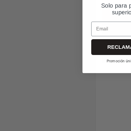
Solo para 
¡RECÍBELO YA!
Q
superi
Email
Más in
RECLAM
*Envío gratuito
Promoción úni