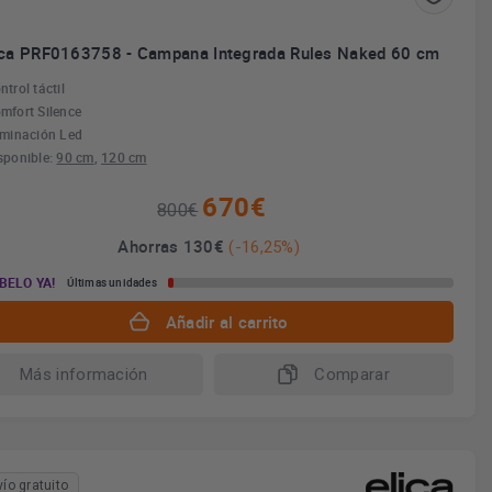
ica PRF0163758 - Campana Integrada Rules Naked 60 cm
ntrol táctil
mfort Silence
uminación Led
sponible:
90 cm
,
120 cm
670€
800€
Ahorras 130€
(-16,25%)
BELO YA!
Últimas unidades
Añadir al carrito
Más información
Comparar
vío gratuito