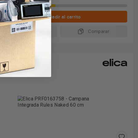
BELO YA!
Quedan 8 en oferta
Añadir al carrito
Más información
Comparar
vío gratuito