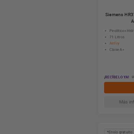
Siemens HR37
A
Pirolítico+Hidr
71 Litros
AirFry
Clase A+
¡RECÍBELO YA!
Ú
Más in
*Envío gratuito