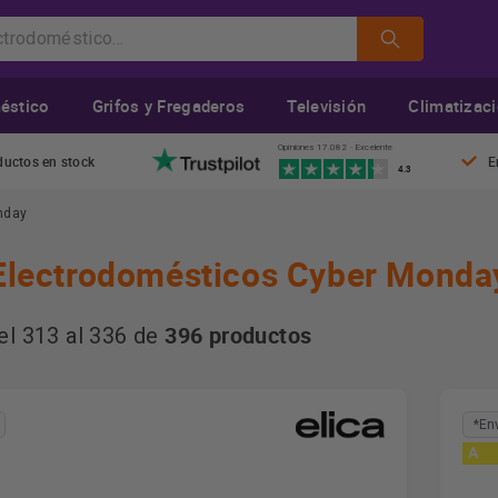
éstico
Grifos y Fregaderos
Televisión
Climatizac
Opiniones 17.082 · Excelente
ductos en stock
E
4.3
nday
Electrodomésticos Cyber Monda
396 productos
l 313 al 336 de
*En
A