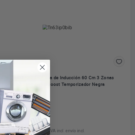
Aeg TN63IP0BIB - Placa de Inducción 60 Cm 3 Zonas
Hob2Hood PowerBoost Temporizador Negra
Zonas
werBoost
nexión Hob2Hood
ntrol táctil
288€
IVA incl. envío incl.