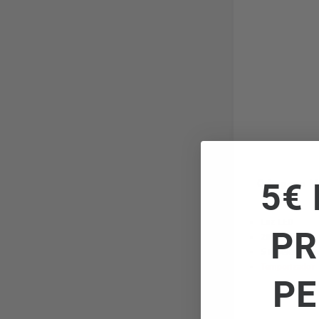
5€ 
Orbegozo MI
Luz LED
PR
20 Litros
5 Niveles de P
Temporizador
PE