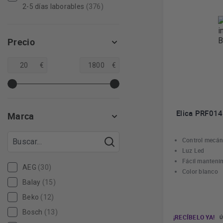
2-5 días laborables
(376)
Precio
€
€
Elica PRF01
Marca
Control mecán
Luz Led
Fácil manteni
AEG
(30)
Color blanco
Balay
(15)
Beko
(12)
Bosch
(13)
¡RECÍBELO YA!
Ú