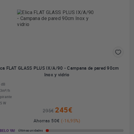
ica FLAT GLASS PLUS IX/A/90 - Campana de pared 90cm
Inox y vidrio
 dB
3m³/h
pirante
5 W
245€
295€
Ahorras 50€
(-16,95%)
BELO YA!
Últimas unidades