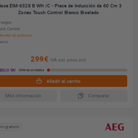
desa EIM-6328 B WH /C - Placa de Inducción de 60 Cm 3
Zonas Touch Control Blanco Biselado
Fuegos
uch Control
Niveles de potencia
anca
299€
IVA incl. envío incl.
BELO YA!
Últimas unidades
Añadir al carrito
Más información
Comparar
vío gratuito