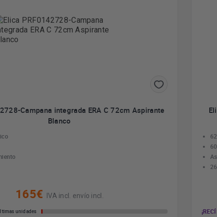
42728-Campana integrada ERA C 72cm Aspirante
El
Blanco
ico
62
60
miento
As
26
165€
IVA incl. envío incl.
¡RECÍ
ltimas unidades