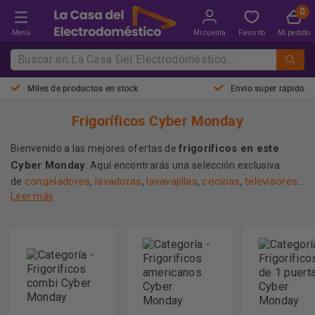
Menú
Mi cuenta
Favorito
Mi pedido
Miles de productos en stock
Envio super rápido
Frigoríficos Cyber Monday
frigoríficos en este
Bienvenido a las mejores ofertas de
Cyber Monday
. Aquí encontrarás una selección exclusiva
congeladores
lavadoras
lavavajillas
cocinas
televisores
de
,
,
,
,
,
móviles
Leer más
y mucho más. ¡Aprovecha esta oportunidad única y
equipa tu cocina con lo mejor!
Más información