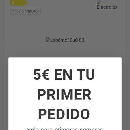
D
*Envío gratuito
5€ EN TU
PRIMER
Electrolux LNB6MD30U0 - Frigorífico combi 186 x
59.5 x 59 cm Inox
Puerta plana
PEDIDO
Tirador integrado
TwinTech®
Total No Frost
Solo para primeras compras