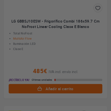
LG GBBSJ10ESW - Frigorífico Combi 186x59.7 Cm
NoFrost Linear Cooling Clase E Blanco
Total NoFrost
MultiAir Flow
Iluminación LED
Clase E
485€
IVA incl. envío incl.
¡RECÍBELO YA!
Últimas unidades
Añadir al carrito