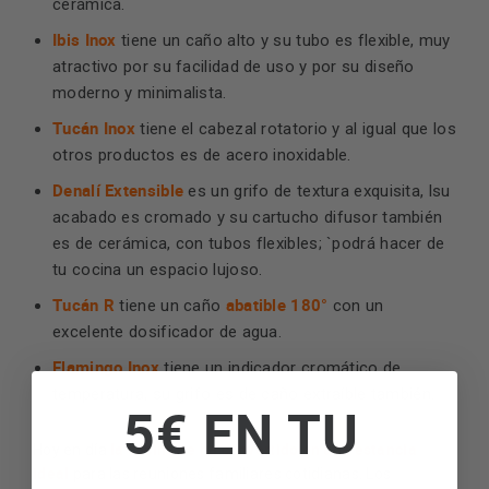
cerámica.
Ibis Inox
tiene un caño alto y su tubo es flexible, muy
atractivo por su facilidad de uso y por su diseño
moderno y minimalista.
Tucán Inox
tiene el cabezal rotatorio y al igual que los
otros productos es de acero inoxidable.
Denalí Extensible
es un grifo de textura exquisita, lsu
acabado es cromado y su cartucho difusor también
es de cerámica, con tubos flexibles; `podrá hacer de
tu cocina un espacio lujoso.
Tucán R
abatible 180°
tiene un caño
con un
excelente dosificador de agua.
Flamingo Inox
tiene un indicador cromático de
temperatura, su grifo es de caño extraíble también.
5€ EN TU
la cocina se ha convertido en una estancia
Hoy en día
ideal
para las reuniones familiares cotidianas. Los