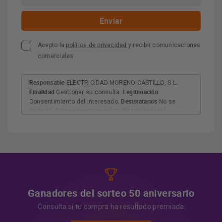
Acepto la
política de privacidad
y recibir comunicaciones
comerciales
Responsable
ELECTRICIDAD MORENO CASTILLO, S.L.
Finalidad
Legitimación
Gestionar su consulta.
Destinatarios
Consentimiento del interesado.
No se
cederán datos a terceros salvo obligación legal.
Derechos
Tiene derecho a acceder, rectificar y suprimir
los datos, así como otros derechos, como se explica en
Información adicional
la información adicional.
Más
información:
AQUÍ
Ganadores del sorteo 50 aniversario
Consulta si tu compra ha resultado premiada