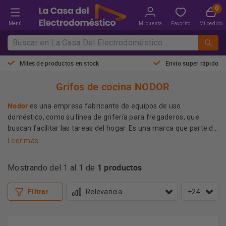
Menú
Mi cuenta
Favorito
Mi pedido
Miles de productos en stock
Envio super rápido
Grifos de cocina NODOR
Nodor
es una empresa fabricante de equipos de uso
doméstico, como su línea de grifería para fregaderos, que
buscan facilitar las tareas del hogar. Es una marca que parte de
la innovación tecnológica con el firme propósito de que puedas
Leer más
crear una cocina integral, como es la tendencia actualmente.
La Casa del Electrodoméstico
te recuerda que el grifo junto al
1 productos
Mostrando del 1 al 1 de
fregadero forman un equipo esencial para la cocina, recuerda
que son equipos que serán usados con mucha frecuencia,
fíjate en que su resistencia y calidad sean superiores, como los
Filtrar
+24
de la marca Nodor.
Nodor
La amplia gama de modelos de grifos con los que cuenta
seguro hará que te sea algo complicado la selección, todos son