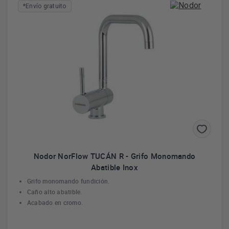
de excelente calidad, así que por ello no tendrás que
*Envío gratuito
preocuparte.
Más información
Nodor NorFlow TUCÁN R - Grifo Monomando
Abatible Inox
Grifo monomando fundición.
Caño alto abatible.
Acabado en cromo.