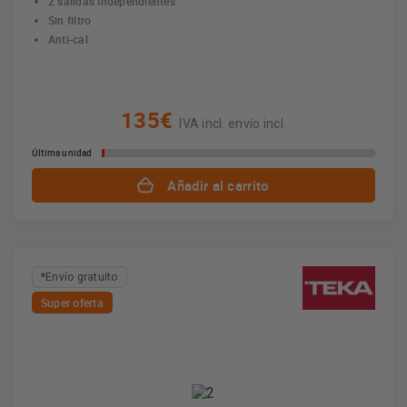
2 salidas independientes
Sin filtro
Anti-cal
135€
IVA incl. envío incl.
Última unidad
Añadir al carrito
*Envío gratuito
Super oferta