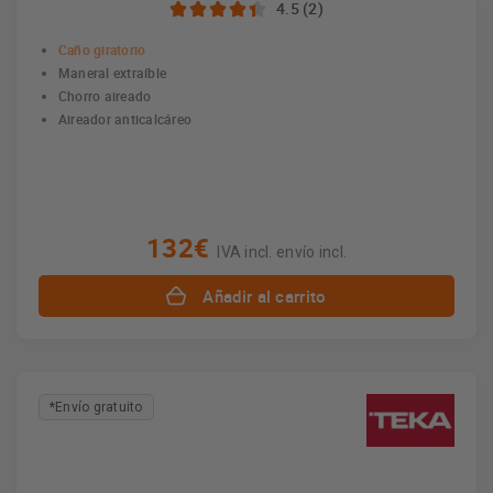
4.5 (2)
Caño giratorio
Maneral extraíble
Chorro aireado
Aireador anticalcáreo
132€
IVA incl. envío incl.
Añadir al carrito
*Envío gratuito