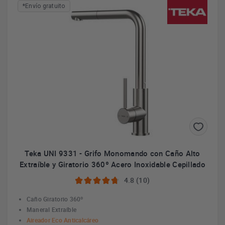
*Envío gratuito
sin impurezas
, pues cuentan con un sistema de filtrado.
Teka UNI 9331 - Grifo Monomando con Caño Alto
Extraíble y Giratorio 360º Acero Inoxidable Cepillado
4.8 (10)
Caño Giratorio 360º
Maneral Extraíble
Aireador Eco Anticalcáreo