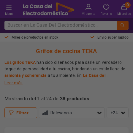
Menú
Mi cuenta
Favorito
Mi pedido
Miles de productos en stock
Envio super rápido
Grifos de cocina TEKA
Los grifos TEKA
han sido diseñados para darle un verdadero
toque de personalidad a tu cocina, brindando un estilo lleno de
armonía y coherencia
La Casa del
a tu ambiente. En
Electrodoméstico
tenemos la mayor variedad en griferías que
Leer más
esta marca puede ofrecer. Caño largo, corto, extraíbles,
pensando en tu comodidad
Productos que han sido diseñados
y
giratorios, todo en un solo lugar.
38 productos
Mostrando del 1 al 24 de
lugar
con creados con líneas que convertirán tu cocina en un
ideal
combinan a la perfección
, piezas que
con cada uno de los
elementos que tiene la cocina. Además, han sido fabricados
Filtrar
+24
con la más alta calidad en cuanto a los materiales y la más
grifo duradero y
avanzada tecnología, para ofrecerte un
resistente
Más información
agua limpia y
, pero que también puedas disfrutar de