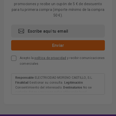
promociones y recibe un cupón de 5 € de descuento
para tu primera compra (importe mínimo de la compra
50 €).
Acepto la
política de privacidad
y recibir comunicaciones
comerciales
Responsable
ELECTRICIDAD MORENO CASTILLO, S.L.
Finalidad
Legitimación
Gestionar su consulta.
Destinatarios
Consentimiento del interesado.
No se
cederán datos a terceros salvo obligación legal.
Derechos
Tiene derecho a acceder, rectificar y suprimir
los datos, así como otros derechos, como se explica en
Información adicional
la información adicional.
Más
información:
AQUÍ