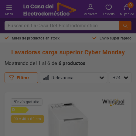
Menú
Mi cuenta
Favorito
Mi pedido
Miles de productos en stock
Envio super rápido
Lavadoras carga superior Cyber Monday
6 productos
Mostrando del 1 al 6 de
Filtrar
+24
*Envío gratuito
D
90 x 40 x 60 cm