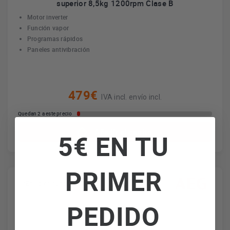
superior 8,5kg 1200rpm Clase B
Motor inverter
Función vapor
Programas rápidos
Paneles antivibración
479€
IVA incl. envío incl.
Quedan 2 a este precio
Añadir al carrito
5€ EN TU
PRIMER
*Envío gratuito
PEDIDO