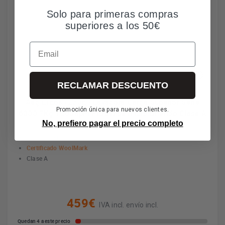
Solo para primeras compras
superiores a los 50€
Email
RECLAMAR DESCUENTO
Aeg LTE6K7230E - Lavadora Carga Superior Serie
Promoción única para nuevos clientes.
6000 7Kg 1200Rpm ProSense Inicio Diferido Clase A
No, prefiero pagar el precio completo
7 Kg
Motor Inverter
Certificado WoolMark
Clase A
459€
IVA incl. envío incl.
Quedan 4 a este precio