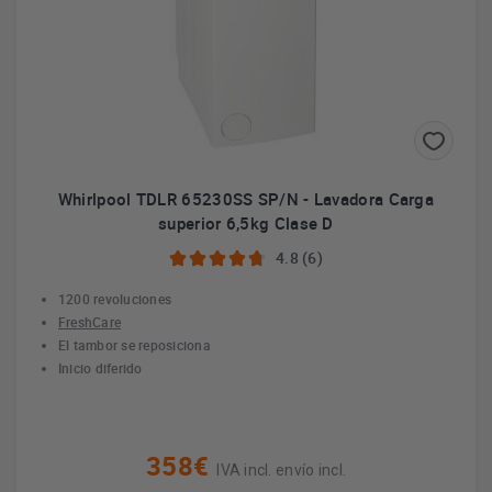
Whirlpool TDLR 65230SS SP/N - Lavadora Carga
superior 6,5kg Clase D
4.8 (6)
1200 revoluciones
FreshCare
El tambor se reposiciona
Inicio diferido
358€
IVA incl. envío incl.