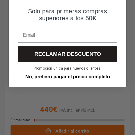
Solo para primeras compras
superiores a los 50€
Email
Whirlpool WAD 9636W SPT - Lavasecadora 6th Sense
RECLAMAR DESCUENTO
de 9/6 Kg 1400 rpm Clase A
Motor Sense Inverter
Promoción única para nuevos clientes.
Steam Refresh
6th SENSE
No, prefiero pagar el precio completo
Clase A
440€
IVA incl. envío incl.
Última unidad
Añadir al carrito