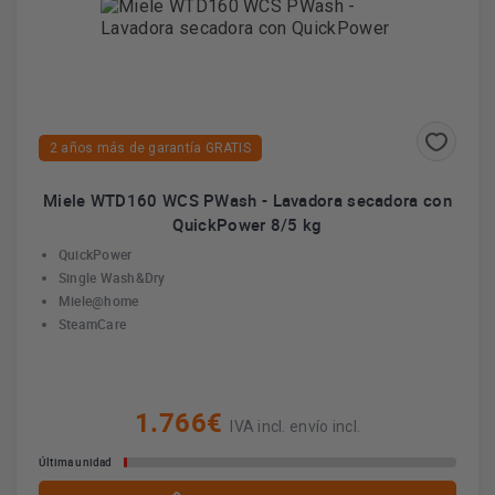
2 años más de garantía GRATIS
Miele WTD160 WCS PWash - Lavadora secadora con
QuickPower 8/5 kg
QuickPower
Single Wash&Dry
Miele@home
SteamCare
1.766€
IVA incl. envío incl.
Última unidad