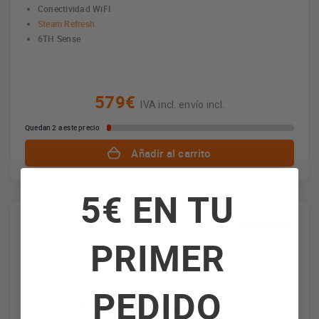
Conectividad WiFI
Steam Refresh
6TH Sense
579€
IVA incl. envío incl.
Quedan 2 a este precio
Añadir al carrito
5€ EN TU
*Envío gratuito
PRIMER
A
D
PEDIDO