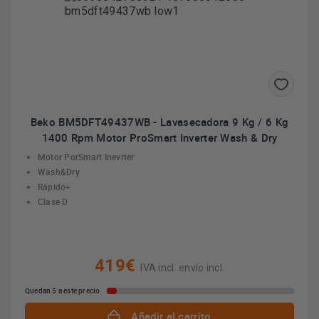
Beko BM5DFT49437WB - Lavasecadora 9 Kg / 6 Kg
1400 Rpm Motor ProSmart Inverter Wash & Dry
Motor PorSmart Inevrter
Wash&Dry
Rápido+
Clase D
419€
IVA incl. envío incl.
Quedan 5 a este precio
Añadir al carrito