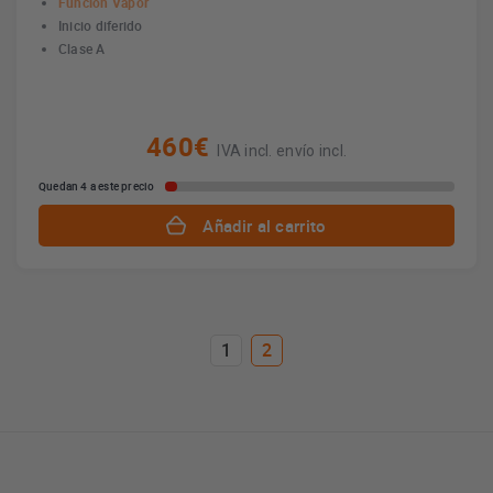
Función Vapor
Inicio diferido
Clase A
460€
IVA incl. envío incl.
Quedan 4 a este precio
Añadir al carrito
1
2