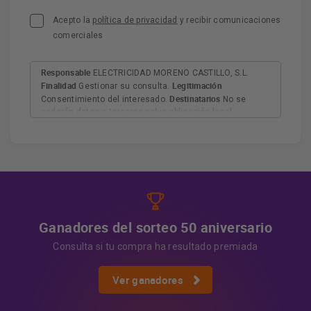
Acepto la
política de privacidad
y recibir comunicaciones
comerciales
Responsable
ELECTRICIDAD MORENO CASTILLO, S.L.
Finalidad
Legitimación
Gestionar su consulta.
Destinatarios
Consentimiento del interesado.
No se
cederán datos a terceros salvo obligación legal.
Derechos
Tiene derecho a acceder, rectificar y suprimir
los datos, así como otros derechos, como se explica en
Información adicional
la información adicional.
Más
información:
AQUÍ
Ganadores del sorteo 50 aniversario
Consulta si tu compra ha resultado premiada
Ver ganadores