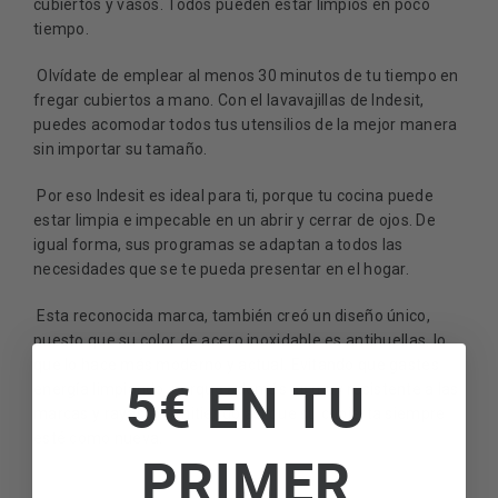
cubiertos y vasos. Todos pueden estar limpios en poco
tiempo.
Olvídate de emplear al menos 30 minutos de tu tiempo en
fregar cubiertos a mano. Con el lavavajillas de Indesit,
puedes acomodar todos tus utensilios de la mejor manera
sin importar su tamaño.
Por eso Indesit es ideal para ti, porque tu cocina puede
estar limpia e impecable en un abrir y cerrar de ojos. De
igual forma, sus programas se adaptan a todos las
necesidades que se te pueda presentar en el hogar.
Esta reconocida marca, también creó un diseño único,
puesto que su color de acero inoxidable es antihuellas, lo
que lo hace más moderno y actual. Evitando que gastes
5€ EN TU
energía limpiando, porque además es muy resistente a las
marcas y rayas, permitiendo así que su cubierta siempre
esté como nueva.
PRIMER