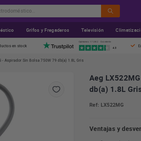
éstico
Grifos y Fregaderos
Televisión
Climatizac
Opiniones 17.082 · Excelente
ductos en stock
E
4.3
- Aspirador Sin Bolsa 750W 79 db(a) 1.8L Gris
Aeg LX522MG -
db(a) 1.8L Gri
Ref: LX522MG
Ventajas y desve