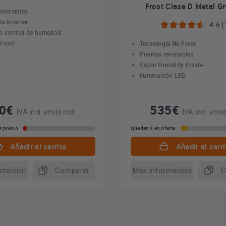
Frost Clase D Metal Gr
eversibles
a Inverter
4.6 (
n control de humedad
 Frost
Tecnología No Frost
Puertas reversibles
Cajón Humidity Fresh+
Iluminación LED
70€
535€
IVA incl. envío incl.
IVA incl. envío
e precio
Quedan 9 en oferta
Añadir al carrito
Añadir al carri
rmación
Comparar
Más información
C