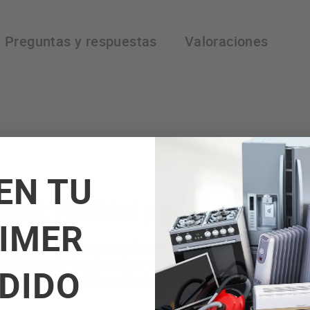
Preguntas y respuestas
Valoraciones
EN TU
2MG: facilidad y poder de limpi
IMER
a magnífica opción para mantener tu hogar limpio sin esfuerzo. E
pecable en todo tipo de suelos y superficies. El Aeg LX522MG cu
DIDO
 suelos, sino también en alfombras y moquetas. Olvídate de las r