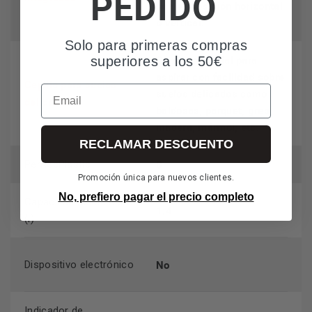
PEDIDO
sea en posición horizontal
o vertical.
Solo para primeras compras
Cepillo especial para
superiores a los 50€
aspirar con facilidad sobre
Cepillo para suelos
Email
suelos delicados como
delicados
baldosas, parquet, gres,
madera, mármol, etc.
RECLAMAR DESCUENTO
0
PerRecPlastic
Promoción única para nuevos clientes.
No, prefiero pagar el precio completo
Capacidad del depósito
1.4
(l)
No
Dispositivo electrónico
Indicador de