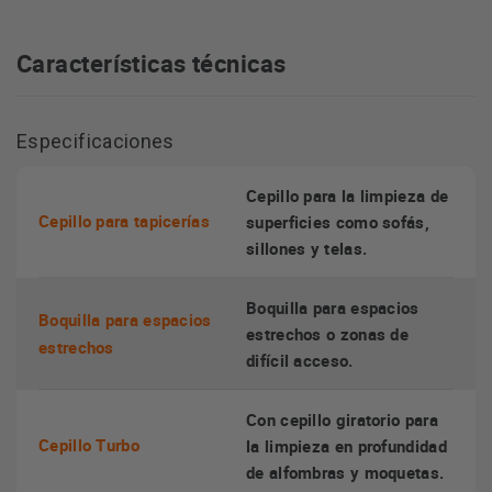
Además, su gran contenedor de 1.4L hace que vaciar el
polvo sea un trabajo fácil y limpio.
Características técnicas
Increíble Potencia y Eficiencia
Especificaciones
Con sus potentes 750W, este aspirador sin bolsa de AEG no
Cepillo para la limpieza de
deja rastro de polvo o suciedad, siendo ideal para eliminar la
Cepillo para tapicerías
superficies como sofás,
suciedad incrustada en alfombras, moquetas y suelos
sillones y telas.
duros.
Boquilla para espacios
Boquilla para espacios
Diseño Atractivo y Funcional
estrechos o zonas de
estrechos
difícil acceso.
No solo es un aparato potente y eficiente, sino que también
es elegante y está construido para durar. Viene en un
Con cepillo giratorio para
atractivo color rojo que complementará cualquier
Cepillo Turbo
la limpieza en profundidad
AEG LX72CRA -
decoración en el hogar. En definitiva, el
de alfombras y moquetas.
Aspirador Sin Bolsa
es una excepcional elección para