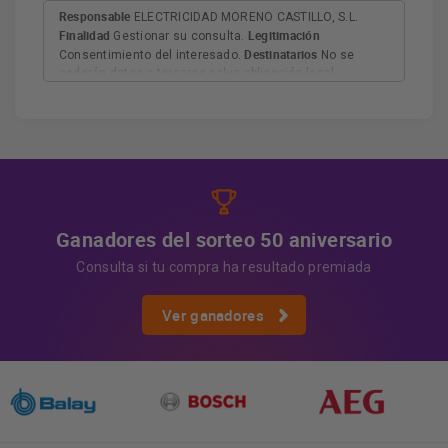
Responsable
ELECTRICIDAD MORENO CASTILLO, S.L.
Finalidad
Legitimación
Gestionar su consulta.
Destinatarios
Consentimiento del interesado.
No se
cederán datos a terceros salvo obligación legal.
Derechos
Tiene derecho a acceder, rectificar y suprimir
los datos, así como otros derechos, como se explica en
Información adicional
la información adicional.
Más
información:
AQUÍ
Ganadores del sorteo 50 aniversario
Consulta si tu compra ha resultado premiada
Ver ganadores