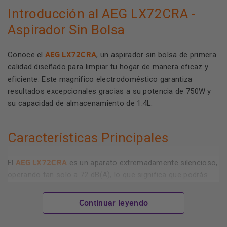
Introducción al AEG LX72CRA -
Aspirador Sin Bolsa
AEG LX72CRA
Conoce el
, un aspirador sin bolsa de primera
calidad diseñado para limpiar tu hogar de manera eficaz y
eficiente. Este magnifico electrodoméstico garantiza
resultados excepcionales gracias a su potencia de 750W y
su capacidad de almacenamiento de 1.4L.
Características Principales
AEG LX72CRA
El
es un aparato extremadamente silencioso,
operando tan solo a 72 dB(A), lo que significa que podrás
limpiar tu hogar en cualquier momento sin perturbar a los
demás. Sus características incluyen la amigabilidad con el
Continuar leyendo
medio ambiente gracias a su diseño sin bolsa que disminuye
el desperdicio y el costo de las bolsas de reemplazo.