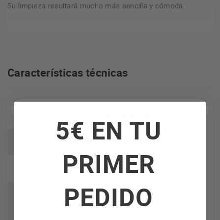
Su limpieza resultará mucho más sencilla y cómoda.
Características técnicas
Gris antracita
Color del producto
5€ EN TU
38 mm
Altura
PRIMER
455 mm
Anchura del producto
PEDIDO
Fondo del producto sin
400 mm
tirador