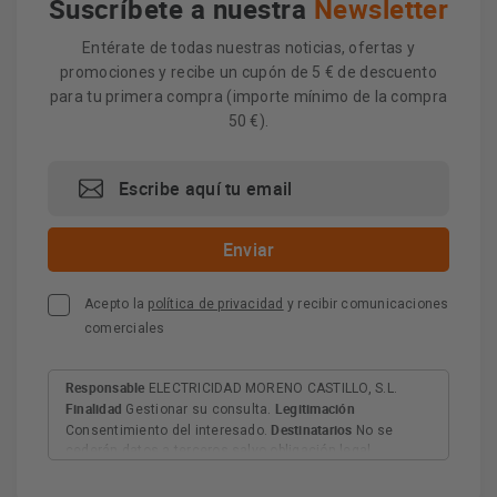
Suscríbete a nuestra
Newsletter
Entérate de todas nuestras noticias, ofertas y
promociones y recibe un cupón de 5 € de descuento
para tu primera compra (importe mínimo de la compra
50 €).
Acepto la
política de privacidad
y recibir comunicaciones
comerciales
Responsable
ELECTRICIDAD MORENO CASTILLO, S.L.
Finalidad
Legitimación
Gestionar su consulta.
Destinatarios
Consentimiento del interesado.
No se
cederán datos a terceros salvo obligación legal.
Derechos
Tiene derecho a acceder, rectificar y suprimir
los datos, así como otros derechos, como se explica en