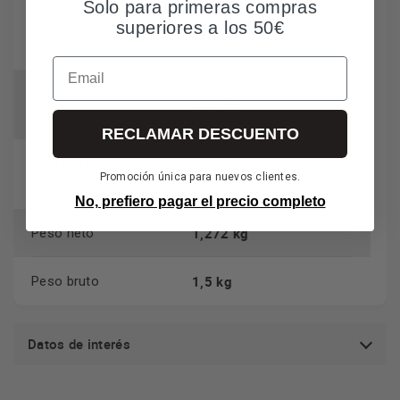
Solo para primeras compras
Altura del producto
superiores a los 50€
50 mm
embalado
Email
Fondo del producto
430 mm
embalado
RECLAMAR DESCUENTO
Anchura del producto
470 mm
Promoción única para nuevos clientes.
embalado
No, prefiero pagar el precio completo
1,272 kg
Peso neto
1,5 kg
Peso bruto
Datos de interés